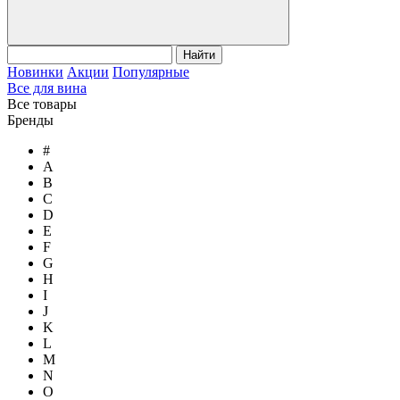
Найти
Новинки
Акции
Популярные
Все для вина
Все товары
Бренды
#
A
B
C
D
E
F
G
H
I
J
K
L
M
N
O