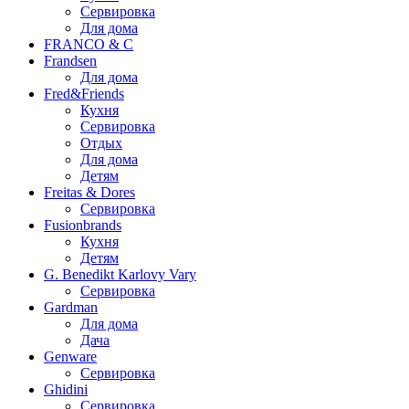
Сервировка
Для дома
FRANCO & C
Frandsen
Для дома
Fred&Friends
Кухня
Сервировка
Отдых
Для дома
Детям
Freitas & Dores
Сервировка
Fusionbrands
Кухня
Детям
G. Benedikt Karlovy Vary
Сервировка
Gardman
Для дома
Дача
Genware
Сервировка
Ghidini
Сервировка