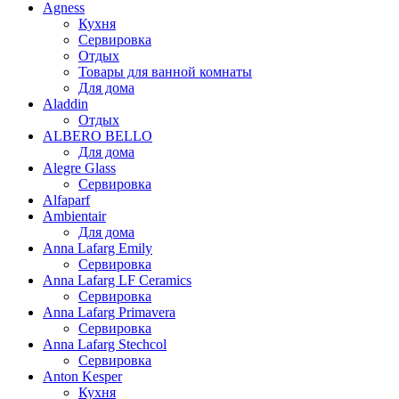
Agness
Кухня
Сервировка
Отдых
Товары для ванной комнаты
Для дома
Aladdin
Отдых
ALBERO BELLO
Для дома
Alegre Glass
Сервировка
Alfaparf
Ambientair
Для дома
Anna Lafarg Emily
Сервировка
Anna Lafarg LF Ceramics
Сервировка
Anna Lafarg Primavera
Сервировка
Anna Lafarg Stechcol
Сервировка
Anton Kesper
Кухня