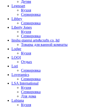
Детям
Legnoart
Кухня
Сервировка
Libbey
Сервировка
Liberty Jones
Кухня
Сервировка
linshu qianrui arts&crafts co.,ltd
Товары для ванной комнаты
Lodge
Кухня
LOQI
Отдых
Lori
Сервировка
Loveramics
Сервировка
LSA International
Кухня
Сервировка
Для дома
Lubiana
Кухня