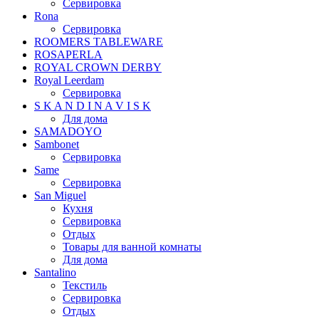
Сервировка
Rona
Сервировка
ROOMERS TABLEWARE
ROSAPERLA
ROYAL CROWN DERBY
Royal Leerdam
Сервировка
S K A N D I N A V I S K
Для дома
SAMADOYO
Sambonet
Сервировка
Same
Сервировка
San Miguel
Кухня
Сервировка
Отдых
Товары для ванной комнаты
Для дома
Santalino
Текстиль
Сервировка
Отдых