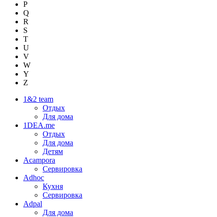
P
Q
R
S
T
U
V
W
Y
Z
1&2 team
Отдых
Для дома
1DEA.me
Отдых
Для дома
Детям
Acampora
Сервировка
Adhoc
Кухня
Сервировка
Adpal
Для дома