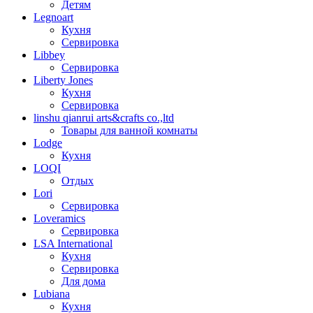
Детям
Legnoart
Кухня
Сервировка
Libbey
Сервировка
Liberty Jones
Кухня
Сервировка
linshu qianrui arts&crafts co.,ltd
Товары для ванной комнаты
Lodge
Кухня
LOQI
Отдых
Lori
Сервировка
Loveramics
Сервировка
LSA International
Кухня
Сервировка
Для дома
Lubiana
Кухня