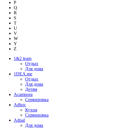
P
Q
R
S
T
U
V
W
Y
Z
1&2 team
Отдых
Для дома
1DEA.me
Отдых
Для дома
Детям
Acampora
Сервировка
Adhoc
Кухня
Сервировка
Adpal
Для дома