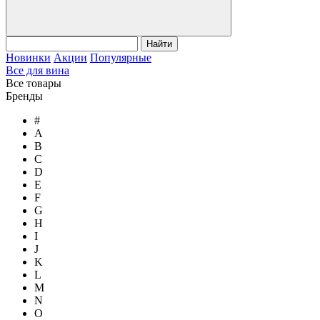
Найти
Новинки
Акции
Популярные
Все для вина
Все товары
Бренды
#
A
B
C
D
E
F
G
H
I
J
K
L
M
N
O