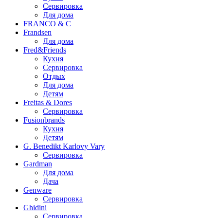
Сервировка
Для дома
FRANCO & C
Frandsen
Для дома
Fred&Friends
Кухня
Сервировка
Отдых
Для дома
Детям
Freitas & Dores
Сервировка
Fusionbrands
Кухня
Детям
G. Benedikt Karlovy Vary
Сервировка
Gardman
Для дома
Дача
Genware
Сервировка
Ghidini
Сервировка