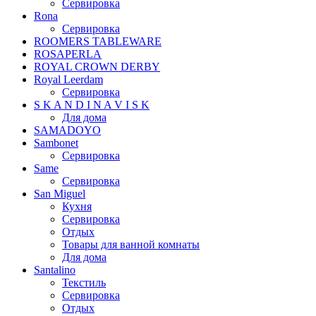
Сервировка
Rona
Сервировка
ROOMERS TABLEWARE
ROSAPERLA
ROYAL CROWN DERBY
Royal Leerdam
Сервировка
S K A N D I N A V I S K
Для дома
SAMADOYO
Sambonet
Сервировка
Same
Сервировка
San Miguel
Кухня
Сервировка
Отдых
Товары для ванной комнаты
Для дома
Santalino
Текстиль
Сервировка
Отдых