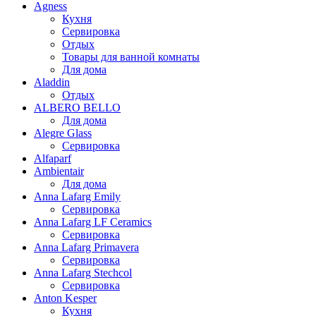
Agness
Кухня
Сервировка
Отдых
Товары для ванной комнаты
Для дома
Aladdin
Отдых
ALBERO BELLO
Для дома
Alegre Glass
Сервировка
Alfaparf
Ambientair
Для дома
Anna Lafarg Emily
Сервировка
Anna Lafarg LF Ceramics
Сервировка
Anna Lafarg Primavera
Сервировка
Anna Lafarg Stechcol
Сервировка
Anton Kesper
Кухня