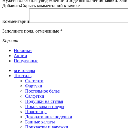
Нужен только для уведомлений о ходе выполнения заявки.
Зап
Добавить
Скрыть
комментарий к заявке
Комментарий
Заполните поля, отмеченные
*
Корзина
Новинки
Акции
Популярные
все
товары
Текстиль
Скатерти
Фартуки
Постельное белье
Салфетки
Подушки на стулья
Покрывала и пледы
Полотенца
Декоративные подушки
Банные халаты
Прихватки и варежки