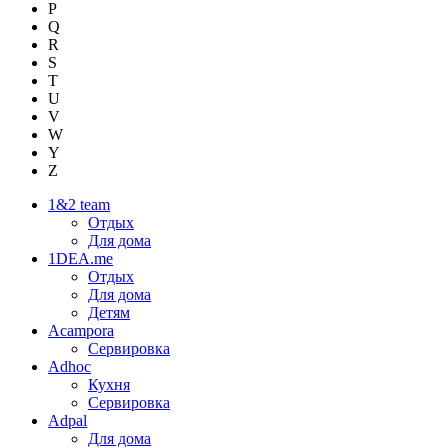
P
Q
R
S
T
U
V
W
Y
Z
1&2 team
Отдых
Для дома
1DEA.me
Отдых
Для дома
Детям
Acampora
Сервировка
Adhoc
Кухня
Сервировка
Adpal
Для дома