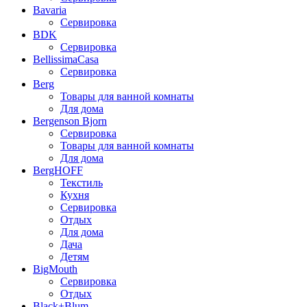
Bavaria
Сервировка
BDK
Сервировка
BellissimaCasa
Сервировка
Berg
Товары для ванной комнаты
Для дома
Bergenson Bjorn
Сервировка
Товары для ванной комнаты
Для дома
BergHOFF
Текстиль
Кухня
Сервировка
Отдых
Для дома
Дача
Детям
BigMouth
Сервировка
Отдых
Black+Blum