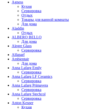
Agness
Кухня
Сервировка
Отдых
Товары для ванной комнаты
Для дома
Aladdin
Отдых
ALBERO BELLO
Для дома
Alegre Glass
Сервировка
Alfaparf
Ambientair
Для дома
Anna Lafarg Emily
Сервировка
Anna Lafarg LF Ceramics
Сервировка
Anna Lafarg Primavera
Сервировка
Anna Lafarg Stechcol
Сервировка
Anton Kesper
Кухня