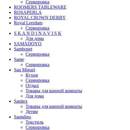
Сервировка
ROOMERS TABLEWARE
ROSAPERLA
ROYAL CROWN DERBY
Royal Leerdam
Сервировка
S K A N D I N A V I S K
Для дома
SAMADOYO
Sambonet
Сервировка
Same
Сервировка
San Miguel
Кухня
Сервировка
Отдых
Товары для ванной комнаты
Для дома
Sanitex
Товары для ванной комнаты
Детям
Santalino
Текстиль
Сервировка