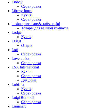
Libbey
Сервировка
Liberty Jones
Кухня
Сервировка
linshu qianrui arts&crafts co.,ltd
Товары для ванной комнаты
Lodge
Кухня
LOQI
Отдых
Lori
Сервировка
Loveramics
Сервировка
LSA International
Кухня
Сервировка
Для дома
Lubiana
Кухня
Сервировка
Luigi Bormioli
Сервировка
Luminarc