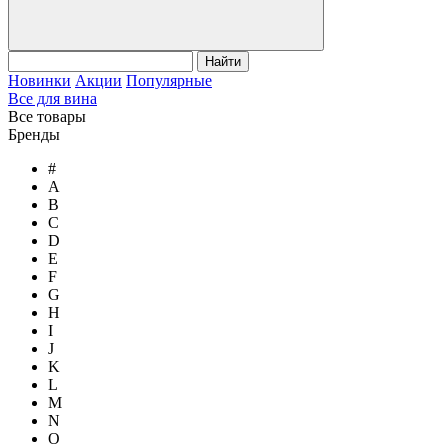
Найти
Новинки
Акции
Популярные
Все для вина
Все товары
Бренды
#
A
B
C
D
E
F
G
H
I
J
K
L
M
N
O