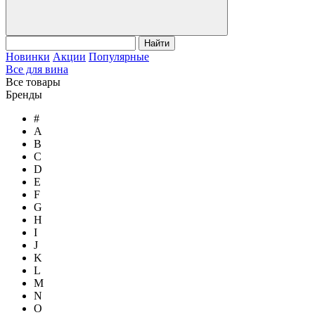
Найти
Новинки
Акции
Популярные
Все для вина
Все товары
Бренды
#
A
B
C
D
E
F
G
H
I
J
K
L
M
N
O