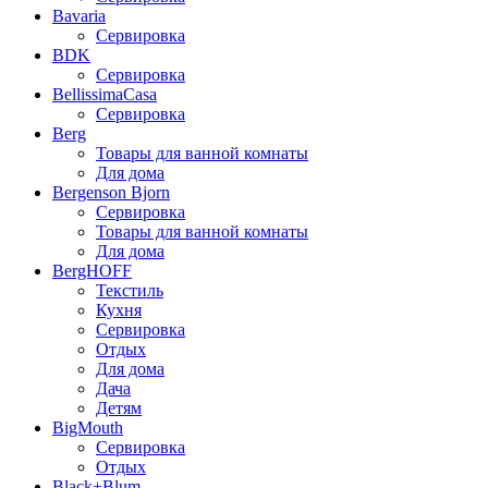
Bavaria
Сервировка
BDK
Сервировка
BellissimaCasa
Сервировка
Berg
Товары для ванной комнаты
Для дома
Bergenson Bjorn
Сервировка
Товары для ванной комнаты
Для дома
BergHOFF
Текстиль
Кухня
Сервировка
Отдых
Для дома
Дача
Детям
BigMouth
Сервировка
Отдых
Black+Blum