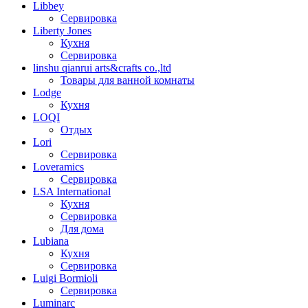
Libbey
Сервировка
Liberty Jones
Кухня
Сервировка
linshu qianrui arts&crafts co.,ltd
Товары для ванной комнаты
Lodge
Кухня
LOQI
Отдых
Lori
Сервировка
Loveramics
Сервировка
LSA International
Кухня
Сервировка
Для дома
Lubiana
Кухня
Сервировка
Luigi Bormioli
Сервировка
Luminarc