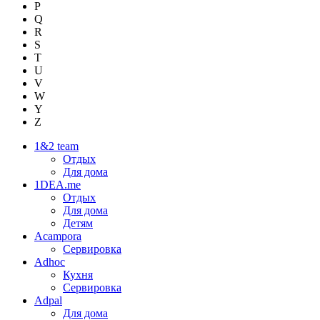
P
Q
R
S
T
U
V
W
Y
Z
1&2 team
Отдых
Для дома
1DEA.me
Отдых
Для дома
Детям
Acampora
Сервировка
Adhoc
Кухня
Сервировка
Adpal
Для дома