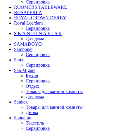
Сервировка
ROOMERS TABLEWARE
ROSAPERLA
ROYAL CROWN DERBY
Royal Leerdam
Сервировка
S K A N D I N A V I S K
Для дома
SAMADOYO
Sambonet
Сервировка
Same
Сервировка
San Miguel
Кухня
Сервировка
Отдых
Товары для ванной комнаты
Для дома
Sanitex
Товары для ванной комнаты
Детям
Santalino
Текстиль
Сервировка