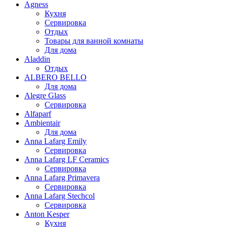
Agness
Кухня
Сервировка
Отдых
Товары для ванной комнаты
Для дома
Aladdin
Отдых
ALBERO BELLO
Для дома
Alegre Glass
Сервировка
Alfaparf
Ambientair
Для дома
Anna Lafarg Emily
Сервировка
Anna Lafarg LF Ceramics
Сервировка
Anna Lafarg Primavera
Сервировка
Anna Lafarg Stechcol
Сервировка
Anton Kesper
Кухня