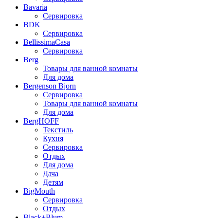
Bavaria
Сервировка
BDK
Сервировка
BellissimaCasa
Сервировка
Berg
Товары для ванной комнаты
Для дома
Bergenson Bjorn
Сервировка
Товары для ванной комнаты
Для дома
BergHOFF
Текстиль
Кухня
Сервировка
Отдых
Для дома
Дача
Детям
BigMouth
Сервировка
Отдых
Black+Blum