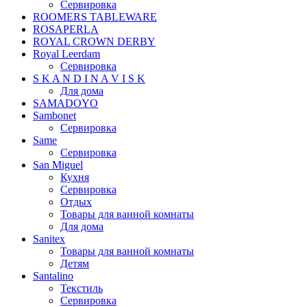
Сервировка
ROOMERS TABLEWARE
ROSAPERLA
ROYAL CROWN DERBY
Royal Leerdam
Сервировка
S K A N D I N A V I S K
Для дома
SAMADOYO
Sambonet
Сервировка
Same
Сервировка
San Miguel
Кухня
Сервировка
Отдых
Товары для ванной комнаты
Для дома
Sanitex
Товары для ванной комнаты
Детям
Santalino
Текстиль
Сервировка