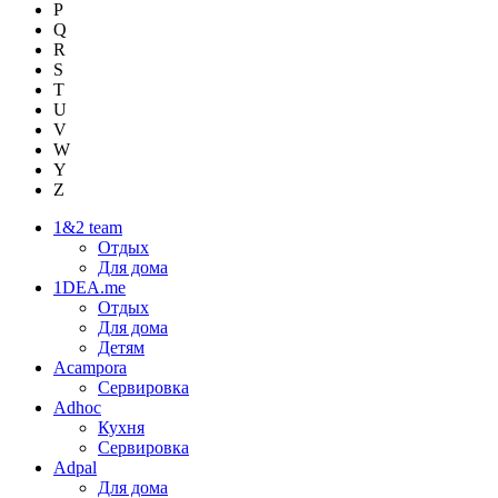
P
Q
R
S
T
U
V
W
Y
Z
1&2 team
Отдых
Для дома
1DEA.me
Отдых
Для дома
Детям
Acampora
Сервировка
Adhoc
Кухня
Сервировка
Adpal
Для дома