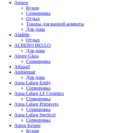
Agness
Кухня
Сервировка
Отдых
Товары для ванной комнаты
Для дома
Aladdin
Отдых
ALBERO BELLO
Для дома
Alegre Glass
Сервировка
Alfaparf
Ambientair
Для дома
Anna Lafarg Emily
Сервировка
Anna Lafarg LF Ceramics
Сервировка
Anna Lafarg Primavera
Сервировка
Anna Lafarg Stechcol
Сервировка
Anton Kesper
Кухня