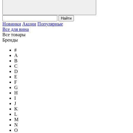
Найти
Новинки
Акции
Популярные
Все для вина
Все товары
Бренды
#
A
B
C
D
E
F
G
H
I
J
K
L
M
N
O