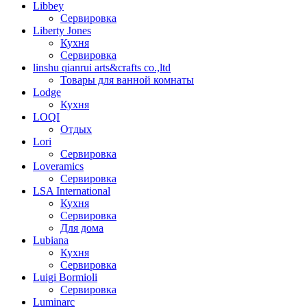
Libbey
Сервировка
Liberty Jones
Кухня
Сервировка
linshu qianrui arts&crafts co.,ltd
Товары для ванной комнаты
Lodge
Кухня
LOQI
Отдых
Lori
Сервировка
Loveramics
Сервировка
LSA International
Кухня
Сервировка
Для дома
Lubiana
Кухня
Сервировка
Luigi Bormioli
Сервировка
Luminarc