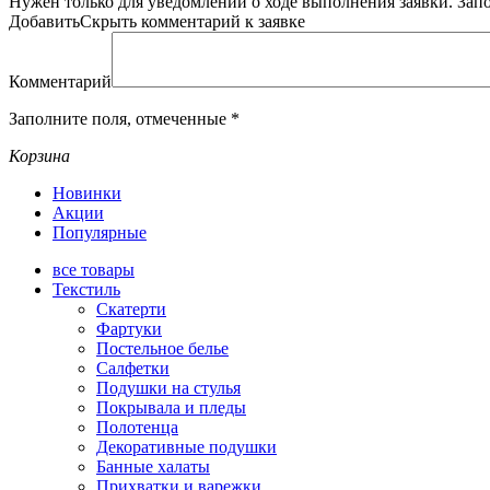
Нужен только для уведомлений о ходе выполнения заявки.
Зап
Добавить
Скрыть
комментарий к заявке
Комментарий
Заполните поля, отмеченные
*
Корзина
Новинки
Акции
Популярные
все
товары
Текстиль
Скатерти
Фартуки
Постельное белье
Салфетки
Подушки на стулья
Покрывала и пледы
Полотенца
Декоративные подушки
Банные халаты
Прихватки и варежки