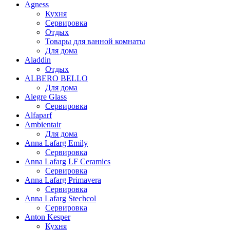
Agness
Кухня
Сервировка
Отдых
Товары для ванной комнаты
Для дома
Aladdin
Отдых
ALBERO BELLO
Для дома
Alegre Glass
Сервировка
Alfaparf
Ambientair
Для дома
Anna Lafarg Emily
Сервировка
Anna Lafarg LF Ceramics
Сервировка
Anna Lafarg Primavera
Сервировка
Anna Lafarg Stechcol
Сервировка
Anton Kesper
Кухня