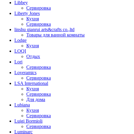
Libbey
Сервировка
Liberty Jones
Кухня
Сервировка
linshu qianrui arts&crafts co.,ltd
Товары для ванной комнаты
Lodge
Кухня
LOQI
Отдых
Lori
Сервировка
Loveramics
Сервировка
LSA International
Кухня
Сервировка
Для дома
Lubiana
Кухня
Сервировка
Luigi Bormioli
Сервировка
Luminarc