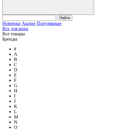
Найти
Новинки
Акции
Популярные
Все для вина
Все товары
Бренды
#
A
B
C
D
E
F
G
H
I
J
K
L
M
N
O