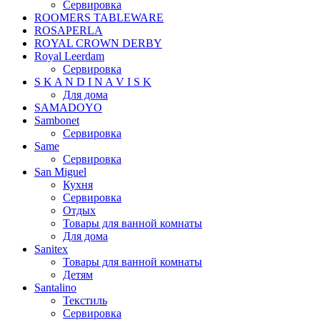
Сервировка
ROOMERS TABLEWARE
ROSAPERLA
ROYAL CROWN DERBY
Royal Leerdam
Сервировка
S K A N D I N A V I S K
Для дома
SAMADOYO
Sambonet
Сервировка
Same
Сервировка
San Miguel
Кухня
Сервировка
Отдых
Товары для ванной комнаты
Для дома
Sanitex
Товары для ванной комнаты
Детям
Santalino
Текстиль
Сервировка