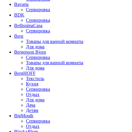
Bavaria
Сервировка
BDK
Сервировка
BellissimaCasa
Сервировка
Berg
Товары для ванной комнаты
Для дома
Bergenson Bjorn
Сервировка
Товары для ванной комнаты
Для дома
BergHOFF
Текстиль
Кухня
Сервировка
Отдых
Для дома
Дача
Детям
BigMouth
Сервировка
Отдых
Black+Blum