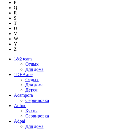
P
Q
R
S
T
U
V
W
Y
Z
1&2 team
Отдых
Для дома
1DEA.me
Отдых
Для дома
Детям
Acampora
Сервировка
Adhoc
Кухня
Сервировка
Adpal
Для дома