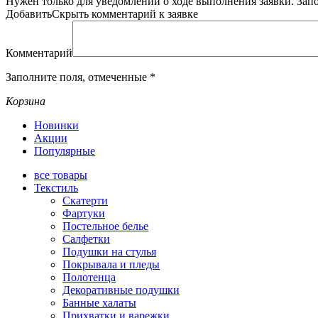
Нужен только для уведомлений о ходе выполнения заявки.
Зап
Добавить
Скрыть
комментарий к заявке
Комментарий
Заполните поля, отмеченные
*
Корзина
Новинки
Акции
Популярные
все
товары
Текстиль
Скатерти
Фартуки
Постельное белье
Салфетки
Подушки на стулья
Покрывала и пледы
Полотенца
Декоративные подушки
Банные халаты
Прихватки и варежки