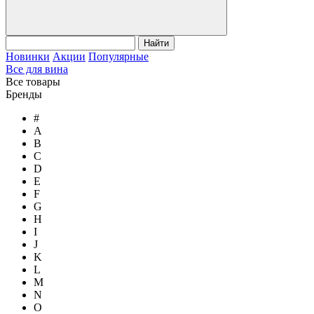
Найти
Новинки
Акции
Популярные
Все для вина
Все товары
Бренды
#
A
B
C
D
E
F
G
H
I
J
K
L
M
N
O