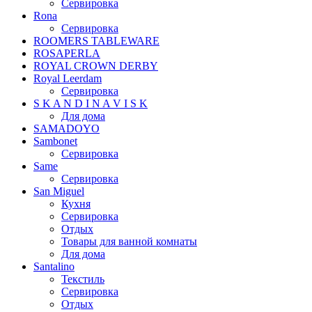
Сервировка
Rona
Сервировка
ROOMERS TABLEWARE
ROSAPERLA
ROYAL CROWN DERBY
Royal Leerdam
Сервировка
S K A N D I N A V I S K
Для дома
SAMADOYO
Sambonet
Сервировка
Same
Сервировка
San Miguel
Кухня
Сервировка
Отдых
Товары для ванной комнаты
Для дома
Santalino
Текстиль
Сервировка
Отдых