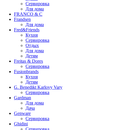
Сервировка
Для дома
FRANCO & C
Frandsen
Для дома
Fred&Friends
Кухня
Сервировка
Отдых
Для дома
Детям
Freitas & Dores
Сервировка
Fusionbrands
Кухня
Детям
G. Benedikt Karlovy Vary
Сервировка
Gardman
Для дома
Дача
Genware
Сервировка
Ghidini
Сервировка