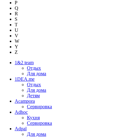
P
Q
R
S
T
U
V
W
Y
Z
1&2 team
Отдых
Для дома
1DEA.me
Отдых
Для дома
Детям
Acampora
Сервировка
Adhoc
Кухня
Сервировка
Adpal
Для дома