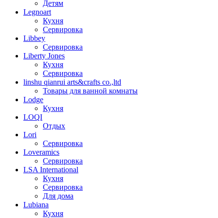
Детям
Legnoart
Кухня
Сервировка
Libbey
Сервировка
Liberty Jones
Кухня
Сервировка
linshu qianrui arts&crafts co.,ltd
Товары для ванной комнаты
Lodge
Кухня
LOQI
Отдых
Lori
Сервировка
Loveramics
Сервировка
LSA International
Кухня
Сервировка
Для дома
Lubiana
Кухня