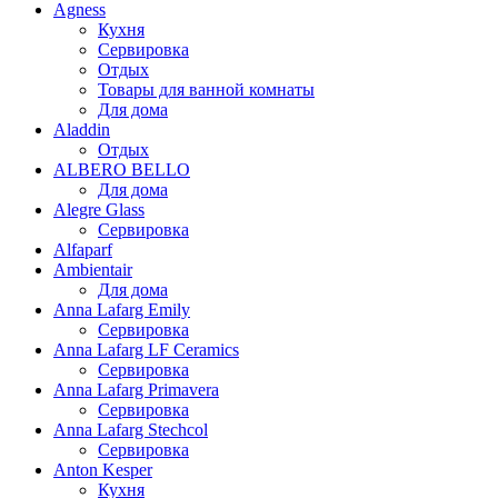
Agness
Кухня
Сервировка
Отдых
Товары для ванной комнаты
Для дома
Aladdin
Отдых
ALBERO BELLO
Для дома
Alegre Glass
Сервировка
Alfaparf
Ambientair
Для дома
Anna Lafarg Emily
Сервировка
Anna Lafarg LF Ceramics
Сервировка
Anna Lafarg Primavera
Сервировка
Anna Lafarg Stechcol
Сервировка
Anton Kesper
Кухня