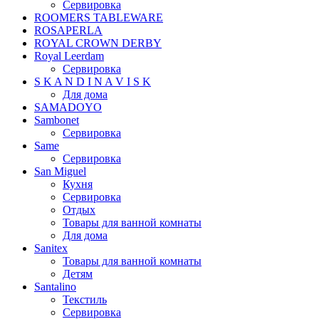
Сервировка
ROOMERS TABLEWARE
ROSAPERLA
ROYAL CROWN DERBY
Royal Leerdam
Сервировка
S K A N D I N A V I S K
Для дома
SAMADOYO
Sambonet
Сервировка
Same
Сервировка
San Miguel
Кухня
Сервировка
Отдых
Товары для ванной комнаты
Для дома
Sanitex
Товары для ванной комнаты
Детям
Santalino
Текстиль
Сервировка