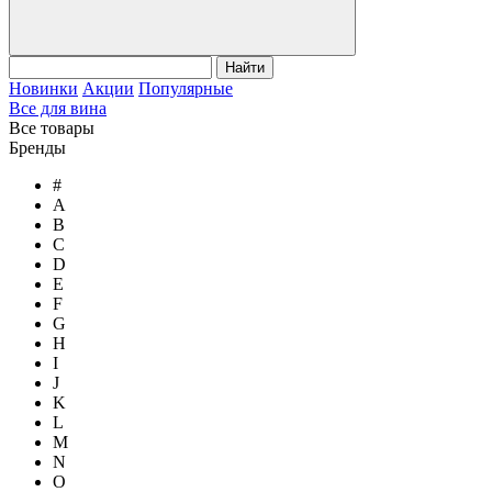
Найти
Новинки
Акции
Популярные
Все для вина
Все товары
Бренды
#
A
B
C
D
E
F
G
H
I
J
K
L
M
N
O