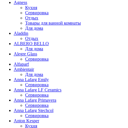
Agness
Кухня
Сервировка
Отдых
Товары для ванной комнаты
Для дома
Aladdin
Отдых
ALBERO BELLO
Для дома
Alegre Glass
Сервировка
Alfaparf
Ambientair
Для дома
Anna Lafarg Emily
Сервировка
Anna Lafarg LF Ceramics
Сервировка
Anna Lafarg Primavera
Сервировка
Anna Lafarg Stechcol
Сервировка
Anton Kesper
Кухня