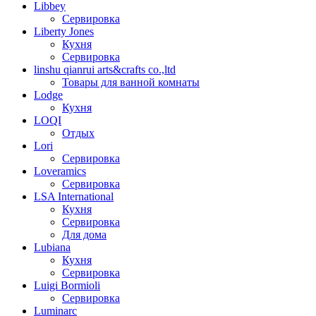
Libbey
Сервировка
Liberty Jones
Кухня
Сервировка
linshu qianrui arts&crafts co.,ltd
Товары для ванной комнаты
Lodge
Кухня
LOQI
Отдых
Lori
Сервировка
Loveramics
Сервировка
LSA International
Кухня
Сервировка
Для дома
Lubiana
Кухня
Сервировка
Luigi Bormioli
Сервировка
Luminarc