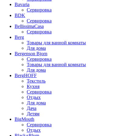
Bavaria
Сервировка
BDK
Сервировка
BellissimaCasa
Сервировка
Berg
Товары для ванной комнаты
Для дома
Bergenson Bjorn
Сервировка
Товары для ванной комнаты
Для дома
BergHOFF
Текстиль
Кухня
Сервировка
Отдых
Для дома
Дача
Детям
BigMouth
Сервировка
Отдых
Black+Blum