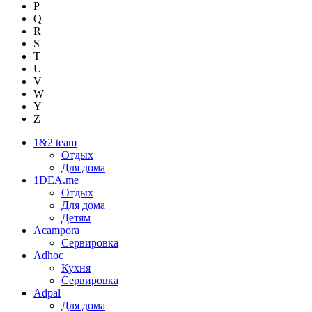
P
Q
R
S
T
U
V
W
Y
Z
1&2 team
Отдых
Для дома
1DEA.me
Отдых
Для дома
Детям
Acampora
Сервировка
Adhoc
Кухня
Сервировка
Adpal
Для дома