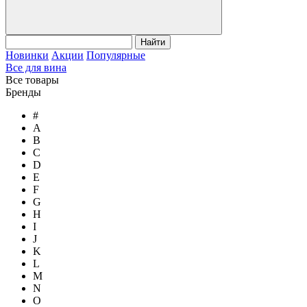
Найти
Новинки
Акции
Популярные
Все для вина
Все товары
Бренды
#
A
B
C
D
E
F
G
H
I
J
K
L
M
N
O