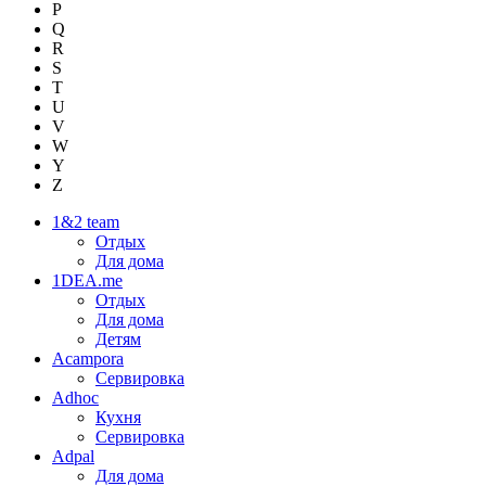
P
Q
R
S
T
U
V
W
Y
Z
1&2 team
Отдых
Для дома
1DEA.me
Отдых
Для дома
Детям
Acampora
Сервировка
Adhoc
Кухня
Сервировка
Adpal
Для дома