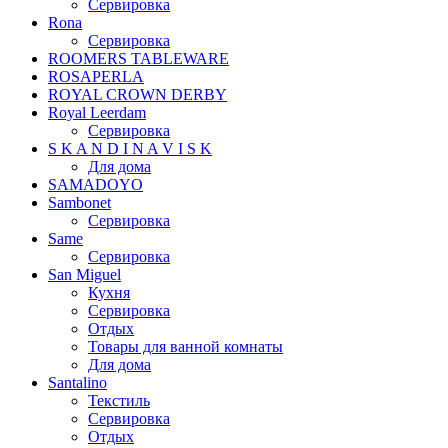
Сервировка
Rona
Сервировка
ROOMERS TABLEWARE
ROSAPERLA
ROYAL CROWN DERBY
Royal Leerdam
Сервировка
S K A N D I N A V I S K
Для дома
SAMADOYO
Sambonet
Сервировка
Same
Сервировка
San Miguel
Кухня
Сервировка
Отдых
Товары для ванной комнаты
Для дома
Santalino
Текстиль
Сервировка
Отдых