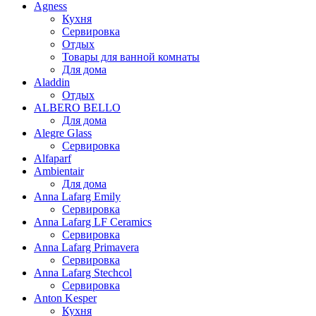
Agness
Кухня
Сервировка
Отдых
Товары для ванной комнаты
Для дома
Aladdin
Отдых
ALBERO BELLO
Для дома
Alegre Glass
Сервировка
Alfaparf
Ambientair
Для дома
Anna Lafarg Emily
Сервировка
Anna Lafarg LF Ceramics
Сервировка
Anna Lafarg Primavera
Сервировка
Anna Lafarg Stechcol
Сервировка
Anton Kesper
Кухня