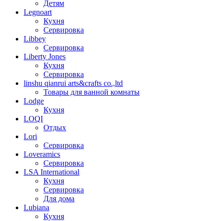
Детям
Legnoart
Кухня
Сервировка
Libbey
Сервировка
Liberty Jones
Кухня
Сервировка
linshu qianrui arts&crafts co.,ltd
Товары для ванной комнаты
Lodge
Кухня
LOQI
Отдых
Lori
Сервировка
Loveramics
Сервировка
LSA International
Кухня
Сервировка
Для дома
Lubiana
Кухня