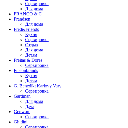
Сервировка
Для дома
FRANCO & C
Frandsen
Для дома
Fred&Friends
Кухня
Сервировка
Отдых
Для дома
Детям
Freitas & Dores
Сервировка
Fusionbrands
Кухня
Детям
G. Benedikt Karlovy Vary
Сервировка
Gardman
Для дома
Дача
Genware
Сервировка
Ghidini
Сервировка