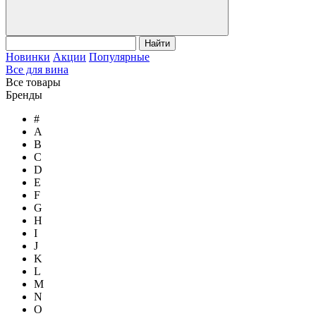
Найти
Новинки
Акции
Популярные
Все для вина
Все товары
Бренды
#
A
B
C
D
E
F
G
H
I
J
K
L
M
N
O