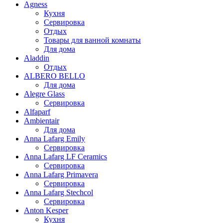
Agness
Кухня
Сервировка
Отдых
Товары для ванной комнаты
Для дома
Aladdin
Отдых
ALBERO BELLO
Для дома
Alegre Glass
Сервировка
Alfaparf
Ambientair
Для дома
Anna Lafarg Emily
Сервировка
Anna Lafarg LF Ceramics
Сервировка
Anna Lafarg Primavera
Сервировка
Anna Lafarg Stechcol
Сервировка
Anton Kesper
Кухня