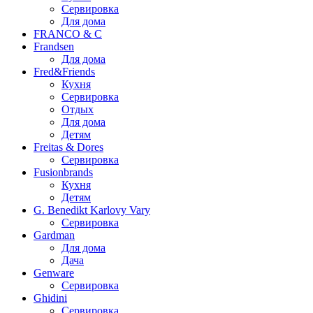
Сервировка
Для дома
FRANCO & C
Frandsen
Для дома
Fred&Friends
Кухня
Сервировка
Отдых
Для дома
Детям
Freitas & Dores
Сервировка
Fusionbrands
Кухня
Детям
G. Benedikt Karlovy Vary
Сервировка
Gardman
Для дома
Дача
Genware
Сервировка
Ghidini
Сервировка