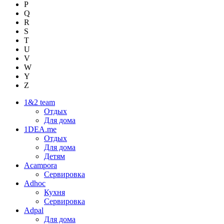
P
Q
R
S
T
U
V
W
Y
Z
1&2 team
Отдых
Для дома
1DEA.me
Отдых
Для дома
Детям
Acampora
Сервировка
Adhoc
Кухня
Сервировка
Adpal
Для дома