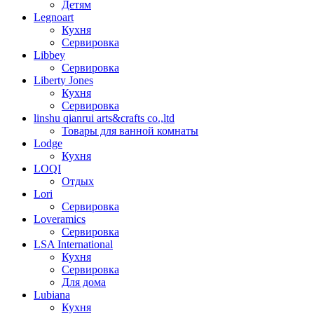
Детям
Legnoart
Кухня
Сервировка
Libbey
Сервировка
Liberty Jones
Кухня
Сервировка
linshu qianrui arts&crafts co.,ltd
Товары для ванной комнаты
Lodge
Кухня
LOQI
Отдых
Lori
Сервировка
Loveramics
Сервировка
LSA International
Кухня
Сервировка
Для дома
Lubiana
Кухня