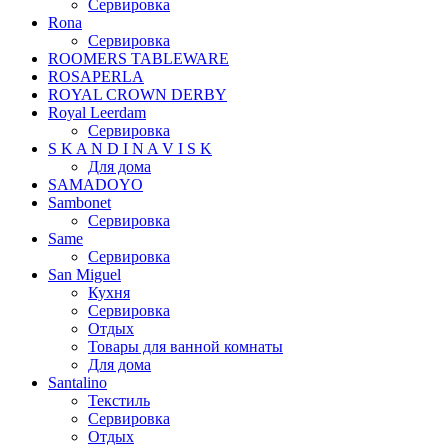
Сервировка
Rona
Сервировка
ROOMERS TABLEWARE
ROSAPERLA
ROYAL CROWN DERBY
Royal Leerdam
Сервировка
S K A N D I N A V I S K
Для дома
SAMADOYO
Sambonet
Сервировка
Same
Сервировка
San Miguel
Кухня
Сервировка
Отдых
Товары для ванной комнаты
Для дома
Santalino
Текстиль
Сервировка
Отдых