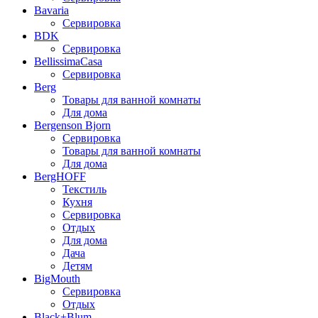
Bavaria
Сервировка
BDK
Сервировка
BellissimaCasa
Сервировка
Berg
Товары для ванной комнаты
Для дома
Bergenson Bjorn
Сервировка
Товары для ванной комнаты
Для дома
BergHOFF
Текстиль
Кухня
Сервировка
Отдых
Для дома
Дача
Детям
BigMouth
Сервировка
Отдых
Black+Blum