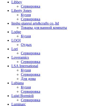
Libbey
Сервировка
Liberty Jones
Кухня
Сервировка
linshu qianrui arts&crafts co.,ltd
Товары для ванной комнаты
Lodge
Кухня
LOQI
Отдых
Lori
Сервировка
Loveramics
Сервировка
LSA International
Кухня
Сервировка
Для дома
Lubiana
Кухня
Сервировка
Luigi Bormioli
Сервировка
Luminarc