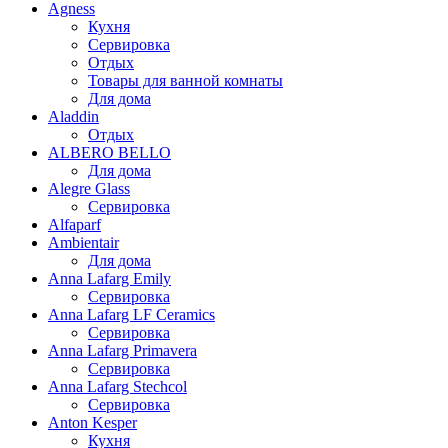
Agness
Кухня
Сервировка
Отдых
Товары для ванной комнаты
Для дома
Aladdin
Отдых
ALBERO BELLO
Для дома
Alegre Glass
Сервировка
Alfaparf
Ambientair
Для дома
Anna Lafarg Emily
Сервировка
Anna Lafarg LF Ceramics
Сервировка
Anna Lafarg Primavera
Сервировка
Anna Lafarg Stechcol
Сервировка
Anton Kesper
Кухня