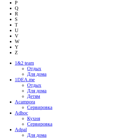
P
Q
R
S
T
U
V
W
Y
Z
1&2 team
Отдых
Для дома
1DEA.me
Отдых
Для дома
Детям
Acampora
Сервировка
Adhoc
Кухня
Сервировка
Adpal
Для дома