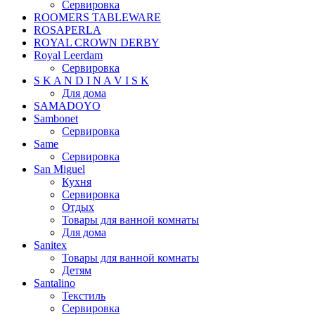
Сервировка
ROOMERS TABLEWARE
ROSAPERLA
ROYAL CROWN DERBY
Royal Leerdam
Сервировка
S K A N D I N A V I S K
Для дома
SAMADOYO
Sambonet
Сервировка
Same
Сервировка
San Miguel
Кухня
Сервировка
Отдых
Товары для ванной комнаты
Для дома
Sanitex
Товары для ванной комнаты
Детям
Santalino
Текстиль
Сервировка