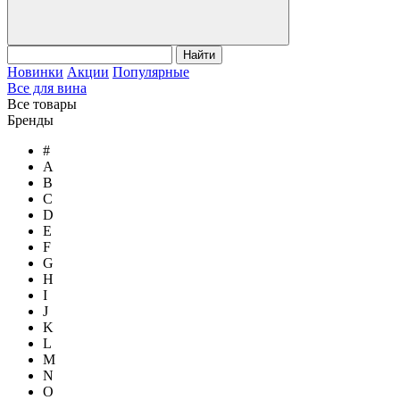
Найти
Новинки
Акции
Популярные
Все для вина
Все товары
Бренды
#
A
B
C
D
E
F
G
H
I
J
K
L
M
N
O