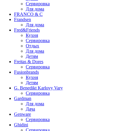
Сервировка
Для дома
FRANCO & C
Frandsen
Для дома
Fred&Friends
Кухня
Сервировка
Отдых
Для дома
Детям
Freitas & Dores
Сервировка
Fusionbrands
Кухня
Детям
G. Benedikt Karlovy Vary
Сервировка
Gardman
Для дома
Дача
Genware
Сервировка
Ghidini
Сервировка