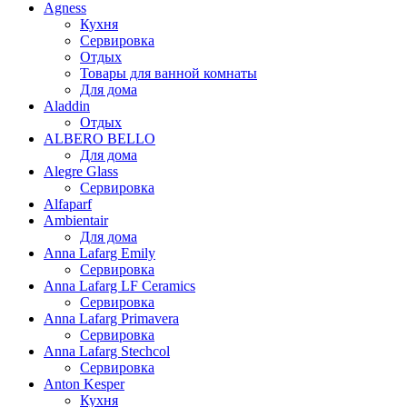
Agness
Кухня
Сервировка
Отдых
Товары для ванной комнаты
Для дома
Aladdin
Отдых
ALBERO BELLO
Для дома
Alegre Glass
Сервировка
Alfaparf
Ambientair
Для дома
Anna Lafarg Emily
Сервировка
Anna Lafarg LF Ceramics
Сервировка
Anna Lafarg Primavera
Сервировка
Anna Lafarg Stechcol
Сервировка
Anton Kesper
Кухня