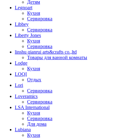
Детям
Legnoart
Кухня
Сервировка
Libbey
Сервировка
Liberty Jones
Кухня
Сервировка
linshu qianrui arts&crafts co.,ltd
Товары для ванной комнаты
Lodge
Кухня
LOQI
Отдых
Lori
Сервировка
Loveramics
Сервировка
LSA International
Кухня
Сервировка
Для дома
Lubiana
Кухня