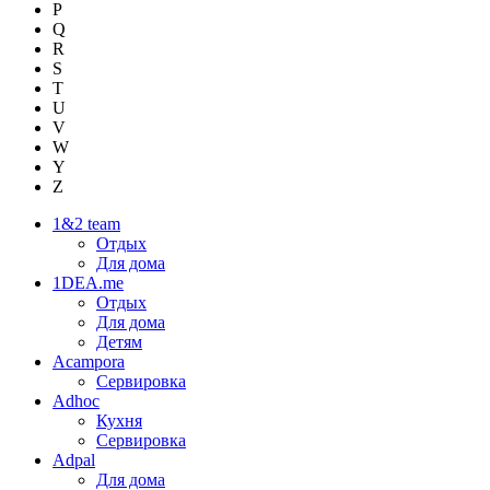
P
Q
R
S
T
U
V
W
Y
Z
1&2 team
Отдых
Для дома
1DEA.me
Отдых
Для дома
Детям
Acampora
Сервировка
Adhoc
Кухня
Сервировка
Adpal
Для дома