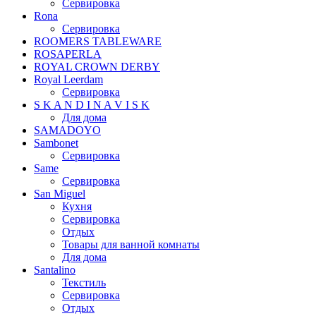
Сервировка
Rona
Сервировка
ROOMERS TABLEWARE
ROSAPERLA
ROYAL CROWN DERBY
Royal Leerdam
Сервировка
S K A N D I N A V I S K
Для дома
SAMADOYO
Sambonet
Сервировка
Same
Сервировка
San Miguel
Кухня
Сервировка
Отдых
Товары для ванной комнаты
Для дома
Santalino
Текстиль
Сервировка
Отдых