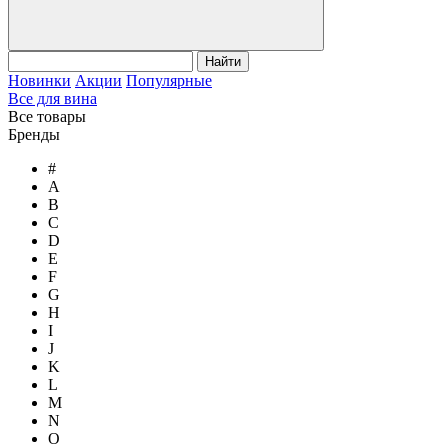
Найти
Новинки
Акции
Популярные
Все для вина
Все товары
Бренды
#
A
B
C
D
E
F
G
H
I
J
K
L
M
N
O