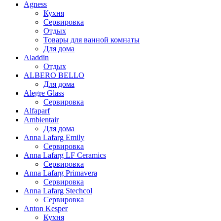
Agness
Кухня
Сервировка
Отдых
Товары для ванной комнаты
Для дома
Aladdin
Отдых
ALBERO BELLO
Для дома
Alegre Glass
Сервировка
Alfaparf
Ambientair
Для дома
Anna Lafarg Emily
Сервировка
Anna Lafarg LF Ceramics
Сервировка
Anna Lafarg Primavera
Сервировка
Anna Lafarg Stechcol
Сервировка
Anton Kesper
Кухня