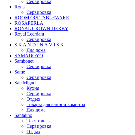
Сервировка
Rona
Сервировка
ROOMERS TABLEWARE
ROSAPERLA
ROYAL CROWN DERBY
Royal Leerdam
Сервировка
S K A N D I N A V I S K
Для дома
SAMADOYO
Sambonet
Сервировка
Same
Сервировка
San Miguel
Кухня
Сервировка
Отдых
Товары для ванной комнаты
Для дома
Santalino
Текстиль
Сервировка
Отдых