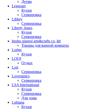
Детям
Legnoart
Кухня
Сервировка
Libbey
Сервировка
Liberty Jones
Кухня
Сервировка
linshu qianrui arts&crafts co.,ltd
Товары для ванной комнаты
Lodge
Кухня
LOQI
Отдых
Lori
Сервировка
Loveramics
Сервировка
LSA International
Кухня
Сервировка
Для дома
Lubiana
Кухня