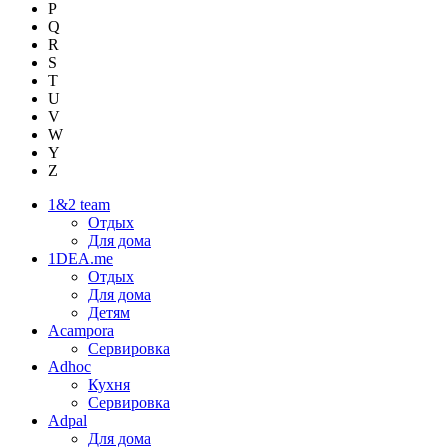
P
Q
R
S
T
U
V
W
Y
Z
1&2 team
Отдых
Для дома
1DEA.me
Отдых
Для дома
Детям
Acampora
Сервировка
Adhoc
Кухня
Сервировка
Adpal
Для дома