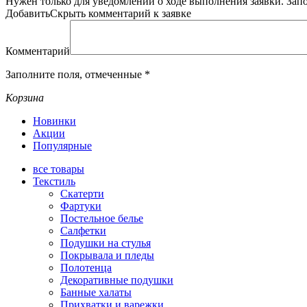
Нужен только для уведомлений о ходе выполнения заявки.
Зап
Добавить
Скрыть
комментарий к заявке
Комментарий
Заполните поля, отмеченные
*
Корзина
Новинки
Акции
Популярные
все
товары
Текстиль
Скатерти
Фартуки
Постельное белье
Салфетки
Подушки на стулья
Покрывала и пледы
Полотенца
Декоративные подушки
Банные халаты
Прихватки и варежки