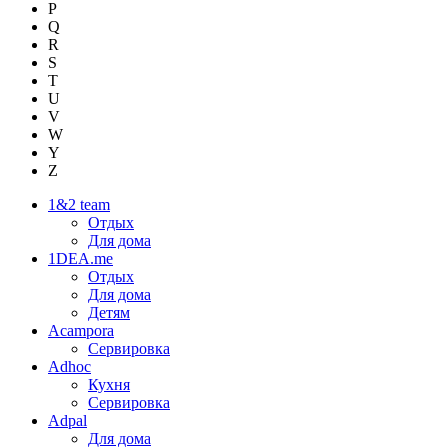
P
Q
R
S
T
U
V
W
Y
Z
1&2 team
Отдых
Для дома
1DEA.me
Отдых
Для дома
Детям
Acampora
Сервировка
Adhoc
Кухня
Сервировка
Adpal
Для дома