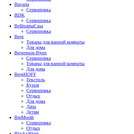
Bavaria
Сервировка
BDK
Сервировка
BellissimaCasa
Сервировка
Berg
Товары для ванной комнаты
Для дома
Bergenson Bjorn
Сервировка
Товары для ванной комнаты
Для дома
BergHOFF
Текстиль
Кухня
Сервировка
Отдых
Для дома
Дача
Детям
BigMouth
Сервировка
Отдых
Black+Blum