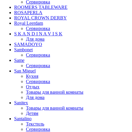
Сервировка
ROOMERS TABLEWARE
ROSAPERLA
ROYAL CROWN DERBY
Royal Leerdam
Сервировка
S K A N D I N A V I S K
Для дома
SAMADOYO
Sambonet
Сервировка
Same
Сервировка
San Miguel
Кухня
Сервировка
Отдых
Товары для ванной комнаты
Для дома
Sanitex
Товары для ванной комнаты
Детям
Santalino
Текстиль
Сервировка