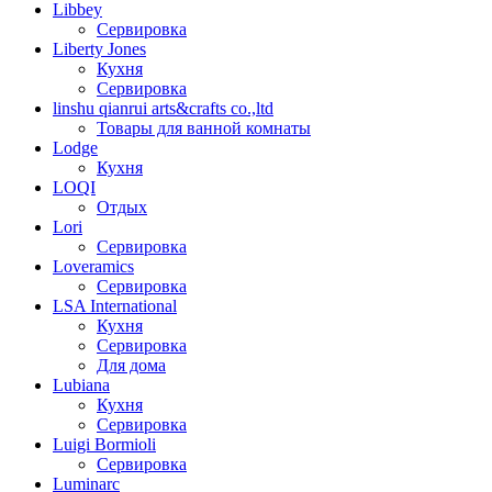
Libbey
Сервировка
Liberty Jones
Кухня
Сервировка
linshu qianrui arts&crafts co.,ltd
Товары для ванной комнаты
Lodge
Кухня
LOQI
Отдых
Lori
Сервировка
Loveramics
Сервировка
LSA International
Кухня
Сервировка
Для дома
Lubiana
Кухня
Сервировка
Luigi Bormioli
Сервировка
Luminarc