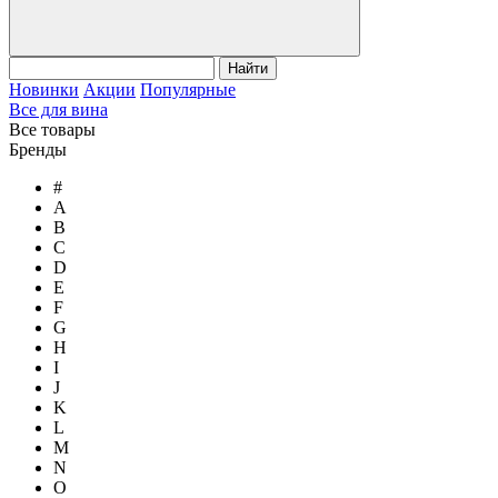
Найти
Новинки
Акции
Популярные
Все для вина
Все товары
Бренды
#
A
B
C
D
E
F
G
H
I
J
K
L
M
N
O