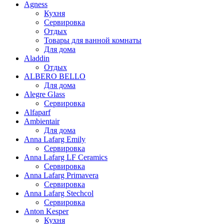
Agness
Кухня
Сервировка
Отдых
Товары для ванной комнаты
Для дома
Aladdin
Отдых
ALBERO BELLO
Для дома
Alegre Glass
Сервировка
Alfaparf
Ambientair
Для дома
Anna Lafarg Emily
Сервировка
Anna Lafarg LF Ceramics
Сервировка
Anna Lafarg Primavera
Сервировка
Anna Lafarg Stechcol
Сервировка
Anton Kesper
Кухня