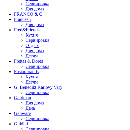
Сервировка
Для дома
FRANCO & C
Frandsen
Для дома
Fred&Friends
Кухня
Сервировка
Отдых
Для дома
Детям
Freitas & Dores
Сервировка
Fusionbrands
Кухня
Детям
G. Benedikt Karlovy Vary
Сервировка
Gardman
Для дома
Дача
Genware
Сервировка
Ghidini
Сервировка