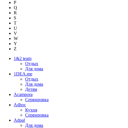
P
Q
R
S
T
U
V
W
Y
Z
1&2 team
Отдых
Для дома
1DEA.me
Отдых
Для дома
Детям
Acampora
Сервировка
Adhoc
Кухня
Сервировка
Adpal
Для дома