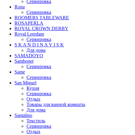
Сервировка
Rona
Сервировка
ROOMERS TABLEWARE
ROSAPERLA
ROYAL CROWN DERBY
Royal Leerdam
Сервировка
S K A N D I N A V I S K
Для дома
SAMADOYO
Sambonet
Сервировка
Same
Сервировка
San Miguel
Кухня
Сервировка
Отдых
Товары для ванной комнаты
Для дома
Santalino
Текстиль
Сервировка
Отдых