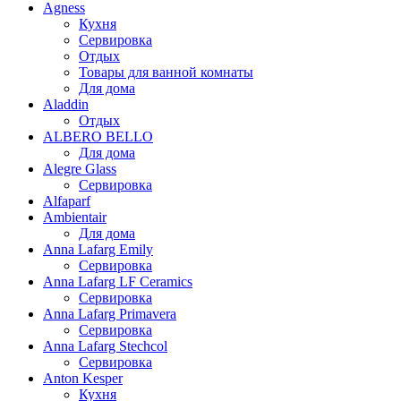
Agness
Кухня
Сервировка
Отдых
Товары для ванной комнаты
Для дома
Aladdin
Отдых
ALBERO BELLO
Для дома
Alegre Glass
Сервировка
Alfaparf
Ambientair
Для дома
Anna Lafarg Emily
Сервировка
Anna Lafarg LF Ceramics
Сервировка
Anna Lafarg Primavera
Сервировка
Anna Lafarg Stechcol
Сервировка
Anton Kesper
Кухня