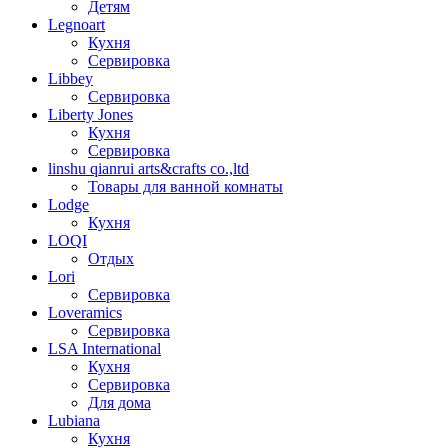
Детям
Legnoart
Кухня
Сервировка
Libbey
Сервировка
Liberty Jones
Кухня
Сервировка
linshu qianrui arts&crafts co.,ltd
Товары для ванной комнаты
Lodge
Кухня
LOQI
Отдых
Lori
Сервировка
Loveramics
Сервировка
LSA International
Кухня
Сервировка
Для дома
Lubiana
Кухня