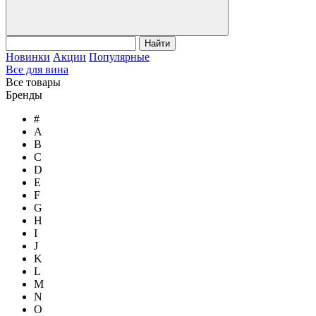
Найти
Новинки
Акции
Популярные
Все для вина
Все товары
Бренды
#
A
B
C
D
E
F
G
H
I
J
K
L
M
N
O