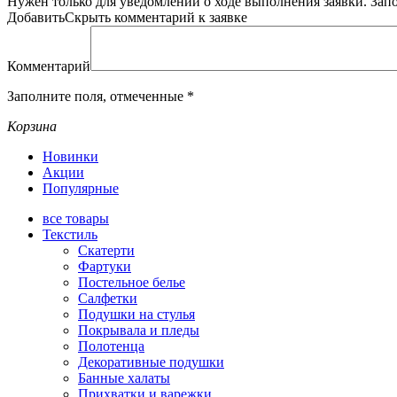
Нужен только для уведомлений о ходе выполнения заявки.
Зап
Добавить
Скрыть
комментарий к заявке
Комментарий
Заполните поля, отмеченные
*
Корзина
Новинки
Акции
Популярные
все
товары
Текстиль
Скатерти
Фартуки
Постельное белье
Салфетки
Подушки на стулья
Покрывала и пледы
Полотенца
Декоративные подушки
Банные халаты
Прихватки и варежки