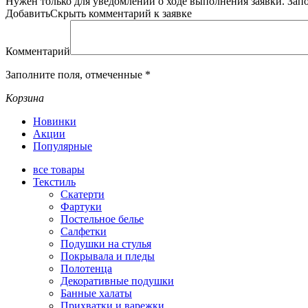
Нужен только для уведомлений о ходе выполнения заявки.
Зап
Добавить
Скрыть
комментарий к заявке
Комментарий
Заполните поля, отмеченные
*
Корзина
Новинки
Акции
Популярные
все
товары
Текстиль
Скатерти
Фартуки
Постельное белье
Салфетки
Подушки на стулья
Покрывала и пледы
Полотенца
Декоративные подушки
Банные халаты
Прихватки и варежки