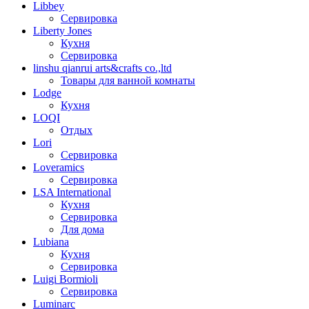
Libbey
Сервировка
Liberty Jones
Кухня
Сервировка
linshu qianrui arts&crafts co.,ltd
Товары для ванной комнаты
Lodge
Кухня
LOQI
Отдых
Lori
Сервировка
Loveramics
Сервировка
LSA International
Кухня
Сервировка
Для дома
Lubiana
Кухня
Сервировка
Luigi Bormioli
Сервировка
Luminarc