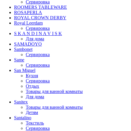
Сервировка
ROOMERS TABLEWARE
ROSAPERLA
ROYAL CROWN DERBY
Royal Leerdam
Сервировка
S K A N D I N A V I S K
Для дома
SAMADOYO
Sambonet
Сервировка
Same
Сервировка
San Miguel
Кухня
Сервировка
Отдых
Товары для ванной комнаты
Для дома
Sanitex
Товары для ванной комнаты
Детям
Santalino
Текстиль
Сервировка