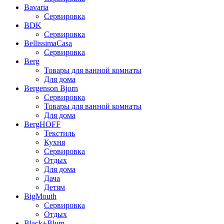
Bavaria
Сервировка
BDK
Сервировка
BellissimaCasa
Сервировка
Berg
Товары для ванной комнаты
Для дома
Bergenson Bjorn
Сервировка
Товары для ванной комнаты
Для дома
BergHOFF
Текстиль
Кухня
Сервировка
Отдых
Для дома
Дача
Детям
BigMouth
Сервировка
Отдых
Black+Blum