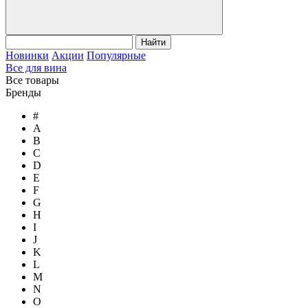
Найти
Новинки
Акции
Популярные
Все для вина
Все товары
Бренды
#
A
B
C
D
E
F
G
H
I
J
K
L
M
N
O