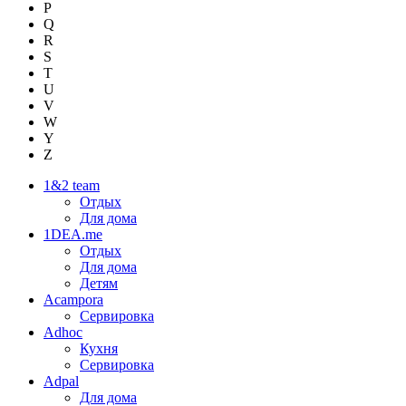
P
Q
R
S
T
U
V
W
Y
Z
1&2 team
Отдых
Для дома
1DEA.me
Отдых
Для дома
Детям
Acampora
Сервировка
Adhoc
Кухня
Сервировка
Adpal
Для дома