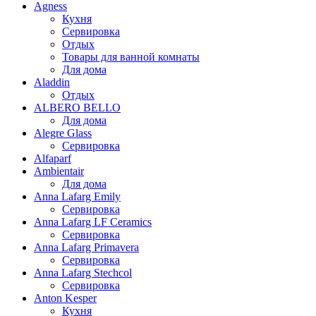
Agness
Кухня
Сервировка
Отдых
Товары для ванной комнаты
Для дома
Aladdin
Отдых
ALBERO BELLO
Для дома
Alegre Glass
Сервировка
Alfaparf
Ambientair
Для дома
Anna Lafarg Emily
Сервировка
Anna Lafarg LF Ceramics
Сервировка
Anna Lafarg Primavera
Сервировка
Anna Lafarg Stechcol
Сервировка
Anton Kesper
Кухня