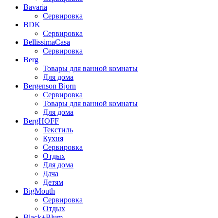
Bavaria
Сервировка
BDK
Сервировка
BellissimaCasa
Сервировка
Berg
Товары для ванной комнаты
Для дома
Bergenson Bjorn
Сервировка
Товары для ванной комнаты
Для дома
BergHOFF
Текстиль
Кухня
Сервировка
Отдых
Для дома
Дача
Детям
BigMouth
Сервировка
Отдых
Black+Blum