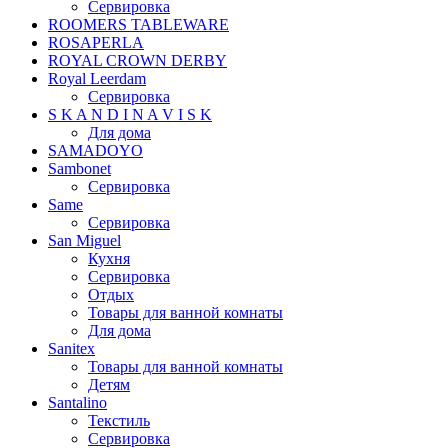
Сервировка
ROOMERS TABLEWARE
ROSAPERLA
ROYAL CROWN DERBY
Royal Leerdam
Сервировка
S K A N D I N A V I S K
Для дома
SAMADOYO
Sambonet
Сервировка
Same
Сервировка
San Miguel
Кухня
Сервировка
Отдых
Товары для ванной комнаты
Для дома
Sanitex
Товары для ванной комнаты
Детям
Santalino
Текстиль
Сервировка