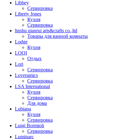
Libbey
Сервировка
Liberty Jones
Кухня
Сервировка
linshu qianrui arts&crafts co.,ltd
Товары для ванной комнаты
Lodge
Кухня
LOQI
Отдых
Lori
Сервировка
Loveramics
Сервировка
LSA International
Кухня
Сервировка
Для дома
Lubiana
Кухня
Сервировка
Luigi Bormioli
Сервировка
Luminarc