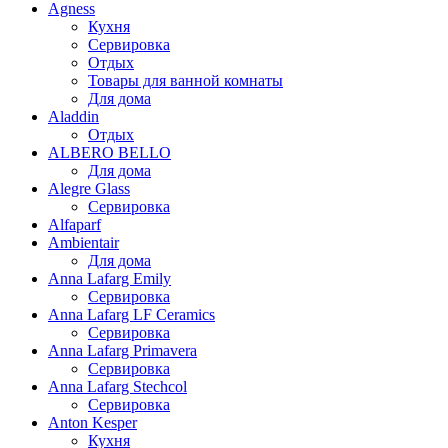
Agness
Кухня
Сервировка
Отдых
Товары для ванной комнаты
Для дома
Aladdin
Отдых
ALBERO BELLO
Для дома
Alegre Glass
Сервировка
Alfaparf
Ambientair
Для дома
Anna Lafarg Emily
Сервировка
Anna Lafarg LF Ceramics
Сервировка
Anna Lafarg Primavera
Сервировка
Anna Lafarg Stechcol
Сервировка
Anton Kesper
Кухня