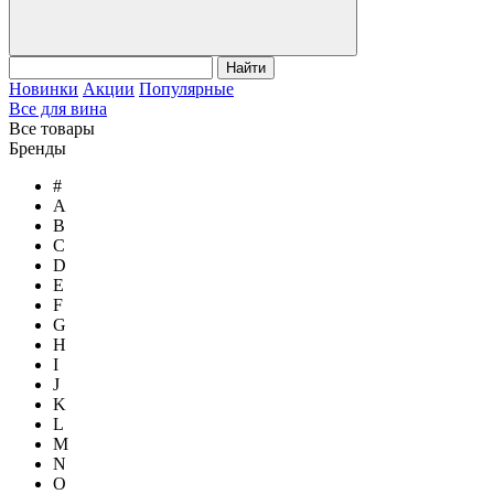
Найти
Новинки
Акции
Популярные
Все для вина
Все товары
Бренды
#
A
B
C
D
E
F
G
H
I
J
K
L
M
N
O