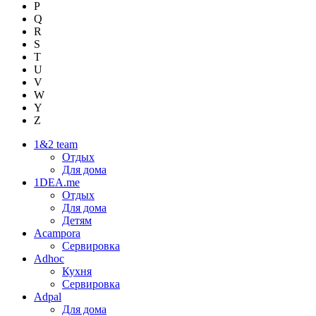
P
Q
R
S
T
U
V
W
Y
Z
1&2 team
Отдых
Для дома
1DEA.me
Отдых
Для дома
Детям
Acampora
Сервировка
Adhoc
Кухня
Сервировка
Adpal
Для дома