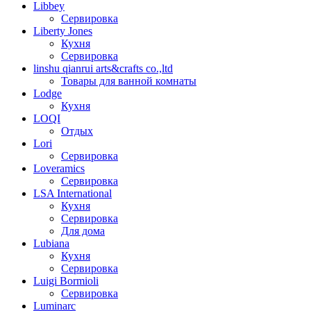
Libbey
Сервировка
Liberty Jones
Кухня
Сервировка
linshu qianrui arts&crafts co.,ltd
Товары для ванной комнаты
Lodge
Кухня
LOQI
Отдых
Lori
Сервировка
Loveramics
Сервировка
LSA International
Кухня
Сервировка
Для дома
Lubiana
Кухня
Сервировка
Luigi Bormioli
Сервировка
Luminarc