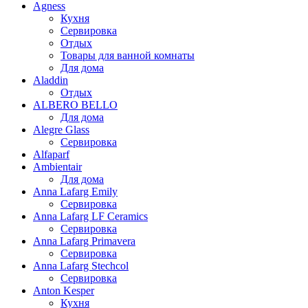
Agness
Кухня
Сервировка
Отдых
Товары для ванной комнаты
Для дома
Aladdin
Отдых
ALBERO BELLO
Для дома
Alegre Glass
Сервировка
Alfaparf
Ambientair
Для дома
Anna Lafarg Emily
Сервировка
Anna Lafarg LF Ceramics
Сервировка
Anna Lafarg Primavera
Сервировка
Anna Lafarg Stechcol
Сервировка
Anton Kesper
Кухня