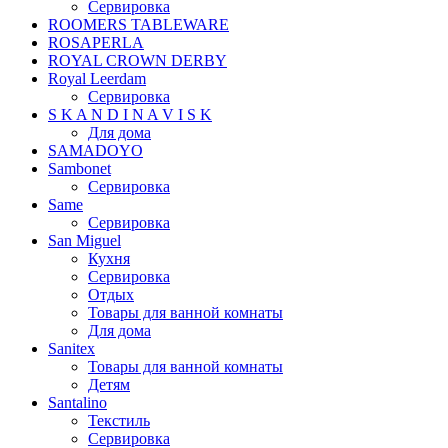
Сервировка
ROOMERS TABLEWARE
ROSAPERLA
ROYAL CROWN DERBY
Royal Leerdam
Сервировка
S K A N D I N A V I S K
Для дома
SAMADOYO
Sambonet
Сервировка
Same
Сервировка
San Miguel
Кухня
Сервировка
Отдых
Товары для ванной комнаты
Для дома
Sanitex
Товары для ванной комнаты
Детям
Santalino
Текстиль
Сервировка