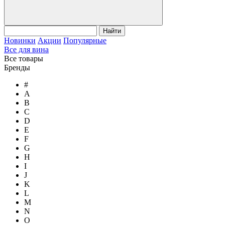
Найти
Новинки
Акции
Популярные
Все для вина
Все товары
Бренды
#
A
B
C
D
E
F
G
H
I
J
K
L
M
N
O