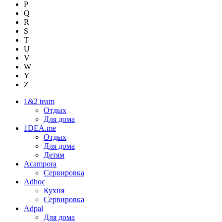
P
Q
R
S
T
U
V
W
Y
Z
1&2 team
Отдых
Для дома
1DEA.me
Отдых
Для дома
Детям
Acampora
Сервировка
Adhoc
Кухня
Сервировка
Adpal
Для дома