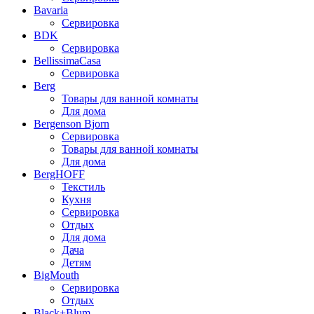
Bavaria
Сервировка
BDK
Сервировка
BellissimaCasa
Сервировка
Berg
Товары для ванной комнаты
Для дома
Bergenson Bjorn
Сервировка
Товары для ванной комнаты
Для дома
BergHOFF
Текстиль
Кухня
Сервировка
Отдых
Для дома
Дача
Детям
BigMouth
Сервировка
Отдых
Black+Blum