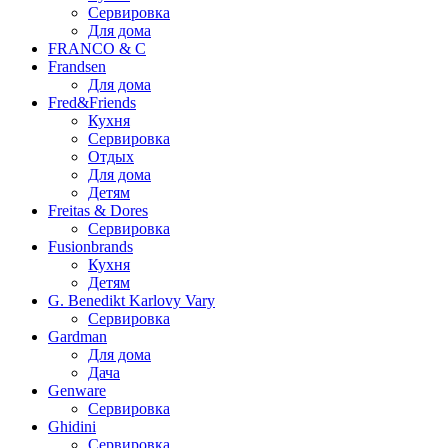
Сервировка
Для дома
FRANCO & C
Frandsen
Для дома
Fred&Friends
Кухня
Сервировка
Отдых
Для дома
Детям
Freitas & Dores
Сервировка
Fusionbrands
Кухня
Детям
G. Benedikt Karlovy Vary
Сервировка
Gardman
Для дома
Дача
Genware
Сервировка
Ghidini
Сервировка