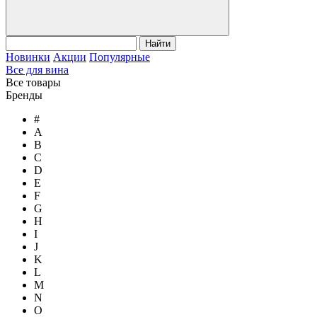
Найти
Новинки
Акции
Популярные
Все для вина
Все товары
Бренды
#
A
B
C
D
E
F
G
H
I
J
K
L
M
N
O