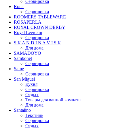
Сервировка
Rona
Сервировка
ROOMERS TABLEWARE
ROSAPERLA
ROYAL CROWN DERBY
Royal Leerdam
Сервировка
S K A N D I N A V I S K
Для дома
SAMADOYO
Sambonet
Сервировка
Same
Сервировка
San Miguel
Кухня
Сервировка
Отдых
Товары для ванной комнаты
Для дома
Santalino
Текстиль
Сервировка
Отдых