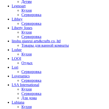
Детям
Legnoart
Кухня
Сервировка
Libbey
Сервировка
Liberty Jones
Кухня
Сервировка
linshu qianrui arts&crafts co.,ltd
Товары для ванной комнаты
Lodge
Кухня
LOQI
Отдых
Lori
Сервировка
Loveramics
Сервировка
LSA International
Кухня
Сервировка
Для дома
Lubiana
Кухня