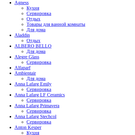
Agness
Кухня
Сервировка
Отдых
Товары для ванной комнаты
Для дома
Aladdin
Отдых
ALBERO BELLO
Для дома
Alegre Glass
Сервировка
Alfaparf
Ambientair
Для дома
Anna Lafarg Emily
Сервировка
Anna Lafarg LF Ceramics
Сервировка
Anna Lafarg Primavera
Сервировка
Anna Lafarg Stechcol
Сервировка
Anton Kesper
Кухня