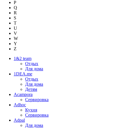
P
Q
R
S
T
U
V
W
Y
Z
1&2 team
Отдых
Для дома
1DEA.me
Отдых
Для дома
Детям
Acampora
Сервировка
Adhoc
Кухня
Сервировка
Adpal
Для дома