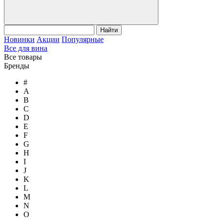
Найти
Новинки
Акции
Популярные
Все для вина
Все товары
Бренды
#
A
B
C
D
E
F
G
H
I
J
K
L
M
N
O