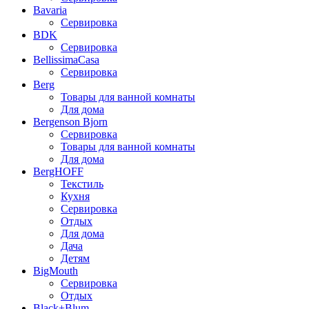
Bavaria
Сервировка
BDK
Сервировка
BellissimaCasa
Сервировка
Berg
Товары для ванной комнаты
Для дома
Bergenson Bjorn
Сервировка
Товары для ванной комнаты
Для дома
BergHOFF
Текстиль
Кухня
Сервировка
Отдых
Для дома
Дача
Детям
BigMouth
Сервировка
Отдых
Black+Blum