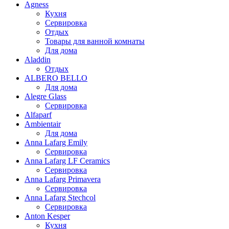
Agness
Кухня
Сервировка
Отдых
Товары для ванной комнаты
Для дома
Aladdin
Отдых
ALBERO BELLO
Для дома
Alegre Glass
Сервировка
Alfaparf
Ambientair
Для дома
Anna Lafarg Emily
Сервировка
Anna Lafarg LF Ceramics
Сервировка
Anna Lafarg Primavera
Сервировка
Anna Lafarg Stechcol
Сервировка
Anton Kesper
Кухня