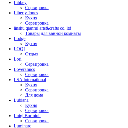
Libbey
Сервировка
Liberty Jones
Кухня
Сервировка
linshu qianrui arts&crafts co.,ltd
Товары для ванной комнаты
Lodge
Кухня
LOQI
Отдых
Lori
Сервировка
Loveramics
Сервировка
LSA International
Кухня
Сервировка
Для дома
Lubiana
Кухня
Сервировка
Luigi Bormioli
Сервировка
Luminarc