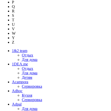
P
Q
R
S
T
U
V
W
Y
Z
1&2 team
Отдых
Для дома
1DEA.me
Отдых
Для дома
Детям
Acampora
Сервировка
Adhoc
Кухня
Сервировка
Adpal
Для дома