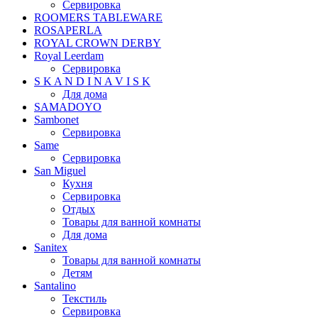
Сервировка
ROOMERS TABLEWARE
ROSAPERLA
ROYAL CROWN DERBY
Royal Leerdam
Сервировка
S K A N D I N A V I S K
Для дома
SAMADOYO
Sambonet
Сервировка
Same
Сервировка
San Miguel
Кухня
Сервировка
Отдых
Товары для ванной комнаты
Для дома
Sanitex
Товары для ванной комнаты
Детям
Santalino
Текстиль
Сервировка