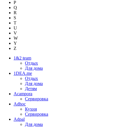
P
Q
R
S
T
U
V
W
Y
Z
1&2 team
Отдых
Для дома
1DEA.me
Отдых
Для дома
Детям
Acampora
Сервировка
Adhoc
Кухня
Сервировка
Adpal
Для дома