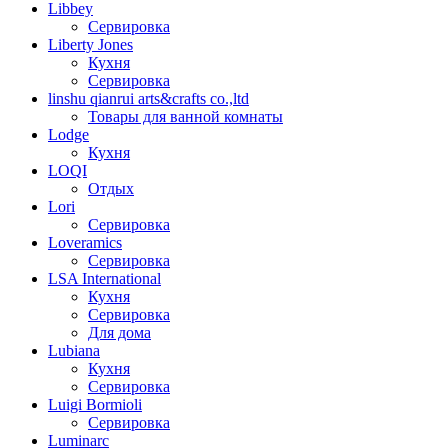
Libbey
Сервировка
Liberty Jones
Кухня
Сервировка
linshu qianrui arts&crafts co.,ltd
Товары для ванной комнаты
Lodge
Кухня
LOQI
Отдых
Lori
Сервировка
Loveramics
Сервировка
LSA International
Кухня
Сервировка
Для дома
Lubiana
Кухня
Сервировка
Luigi Bormioli
Сервировка
Luminarc