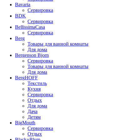
Bavaria
Сервировка
BDK
Сервировка
BellissimaCasa
Сервировка
Berg
Товары для ванной комнаты
Для дома
Bergenson Bjorn
Сервировка
Товары для ванной комнаты
Для дома
BergHOFF
Текстиль
Кухня
Сервировка
Отдых
Для дома
Дача
Детям
BigMouth
Сервировка
Отдых
Black+Blum