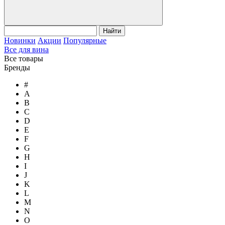
Найти
Новинки
Акции
Популярные
Все для вина
Все товары
Бренды
#
A
B
C
D
E
F
G
H
I
J
K
L
M
N
O