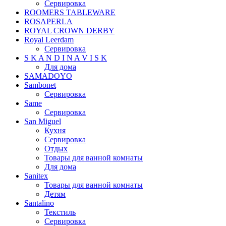
Сервировка
ROOMERS TABLEWARE
ROSAPERLA
ROYAL CROWN DERBY
Royal Leerdam
Сервировка
S K A N D I N A V I S K
Для дома
SAMADOYO
Sambonet
Сервировка
Same
Сервировка
San Miguel
Кухня
Сервировка
Отдых
Товары для ванной комнаты
Для дома
Sanitex
Товары для ванной комнаты
Детям
Santalino
Текстиль
Сервировка