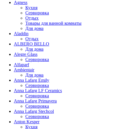
Agness
Кухня
Сервировка
Отдых
Товары для ванной комнаты
Для дома
Aladdin
Отдых
ALBERO BELLO
Для дома
Alegre Glass
Сервировка
Alfaparf
Ambientair
Для дома
Anna Lafarg Emily
Сервировка
Anna Lafarg LF Ceramics
Сервировка
Anna Lafarg Primavera
Сервировка
Anna Lafarg Stechcol
Сервировка
Anton Kesper
Кухня