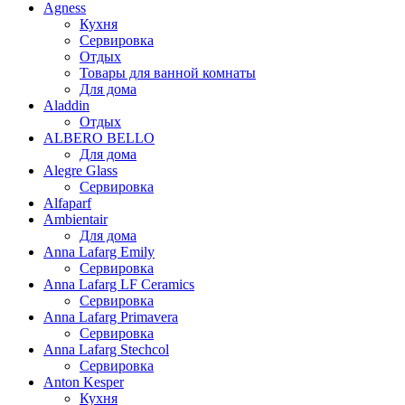
Agness
Кухня
Сервировка
Отдых
Товары для ванной комнаты
Для дома
Aladdin
Отдых
ALBERO BELLO
Для дома
Alegre Glass
Сервировка
Alfaparf
Ambientair
Для дома
Anna Lafarg Emily
Сервировка
Anna Lafarg LF Ceramics
Сервировка
Anna Lafarg Primavera
Сервировка
Anna Lafarg Stechcol
Сервировка
Anton Kesper
Кухня