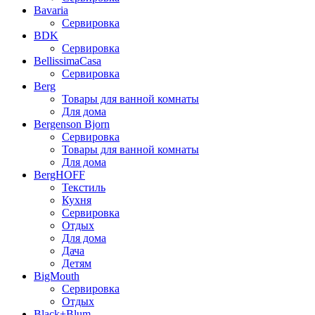
Bavaria
Сервировка
BDK
Сервировка
BellissimaCasa
Сервировка
Berg
Товары для ванной комнаты
Для дома
Bergenson Bjorn
Сервировка
Товары для ванной комнаты
Для дома
BergHOFF
Текстиль
Кухня
Сервировка
Отдых
Для дома
Дача
Детям
BigMouth
Сервировка
Отдых
Black+Blum