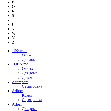
P
Q
R
S
T
U
V
W
Y
Z
1&2 team
Отдых
Для дома
1DEA.me
Отдых
Для дома
Детям
Acampora
Сервировка
Adhoc
Кухня
Сервировка
Adpal
Для дома