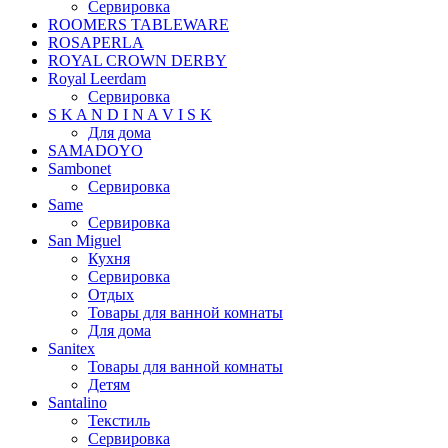
Сервировка
ROOMERS TABLEWARE
ROSAPERLA
ROYAL CROWN DERBY
Royal Leerdam
Сервировка
S K A N D I N A V I S K
Для дома
SAMADOYO
Sambonet
Сервировка
Same
Сервировка
San Miguel
Кухня
Сервировка
Отдых
Товары для ванной комнаты
Для дома
Sanitex
Товары для ванной комнаты
Детям
Santalino
Текстиль
Сервировка