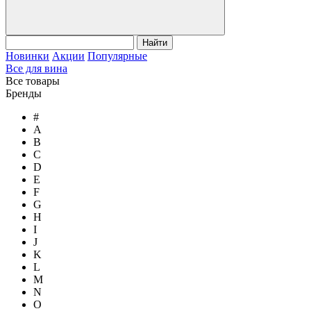
Найти
Новинки
Акции
Популярные
Все для вина
Все товары
Бренды
#
A
B
C
D
E
F
G
H
I
J
K
L
M
N
O