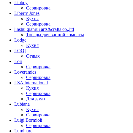
Libbey
Сервировка
Liberty Jones
Кухня
Сервировка
linshu qianrui arts&crafts co.,ltd
Товары для ванной комнаты
Lodge
Кухня
LOQI
Отдых
Lori
Сервировка
Loveramics
Сервировка
LSA International
Кухня
Сервировка
Для дома
Lubiana
Кухня
Сервировка
Luigi Bormioli
Сервировка
Luminarc