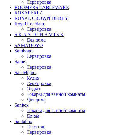
Сервировка
ROOMERS TABLEWARE
ROSAPERLA
ROYAL CROWN DERBY
Royal Leerdam
Сервировка
S K A N D I N A V I S K
Для дома
SAMADOYO
Sambonet
Сервировка
Same
Сервировка
San Miguel
Кухня
Сервировка
Отдых
Товары для ванной комнаты
Для дома
Sanitex
Товары для ванной комнаты
Детям
Santalino
Текстиль
Сервировка