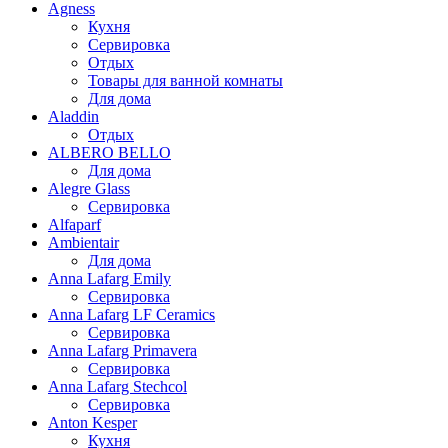
Agness
Кухня
Сервировка
Отдых
Товары для ванной комнаты
Для дома
Aladdin
Отдых
ALBERO BELLO
Для дома
Alegre Glass
Сервировка
Alfaparf
Ambientair
Для дома
Anna Lafarg Emily
Сервировка
Anna Lafarg LF Ceramics
Сервировка
Anna Lafarg Primavera
Сервировка
Anna Lafarg Stechcol
Сервировка
Anton Kesper
Кухня