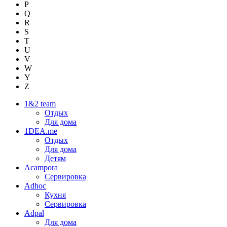
P
Q
R
S
T
U
V
W
Y
Z
1&2 team
Отдых
Для дома
1DEA.me
Отдых
Для дома
Детям
Acampora
Сервировка
Adhoc
Кухня
Сервировка
Adpal
Для дома