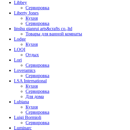
Libbey
Сервировка
Liberty Jones
Кухня
Сервировка
linshu qianrui arts&crafts co.,ltd
Товары для ванной комнаты
Lodge
Кухня
LOQI
Отдых
Lori
Сервировка
Loveramics
Сервировка
LSA International
Кухня
Сервировка
Для дома
Lubiana
Кухня
Сервировка
Luigi Bormioli
Сервировка
Luminarc