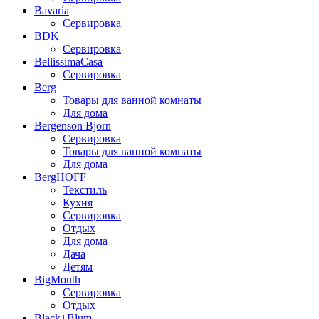
Bavaria
Сервировка
BDK
Сервировка
BellissimaCasa
Сервировка
Berg
Товары для ванной комнаты
Для дома
Bergenson Bjorn
Сервировка
Товары для ванной комнаты
Для дома
BergHOFF
Текстиль
Кухня
Сервировка
Отдых
Для дома
Дача
Детям
BigMouth
Сервировка
Отдых
Black+Blum