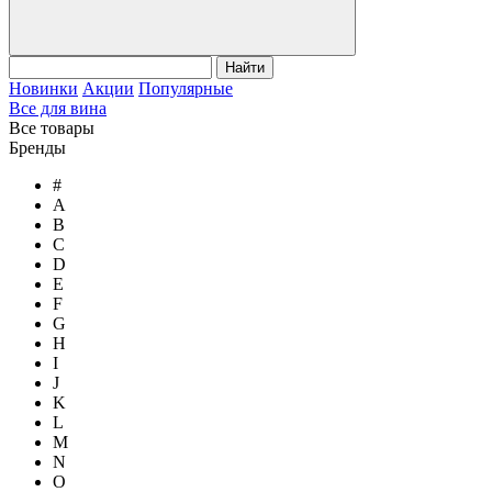
Найти
Новинки
Акции
Популярные
Все для вина
Все товары
Бренды
#
A
B
C
D
E
F
G
H
I
J
K
L
M
N
O