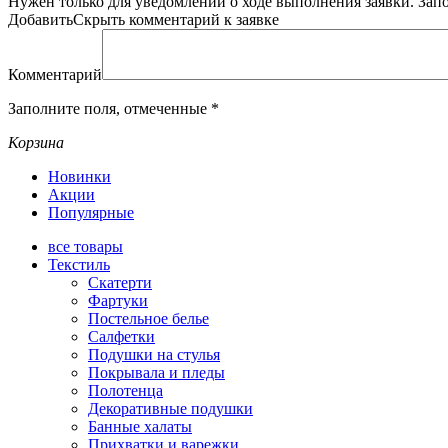
Нужен только для уведомлений о ходе выполнения заявки.
Зап
Добавить
Скрыть
комментарий к заявке
Комментарий
Заполните поля, отмеченные
*
Корзина
Новинки
Акции
Популярные
все
товары
Текстиль
Скатерти
Фартуки
Постельное белье
Салфетки
Подушки на стулья
Покрывала и пледы
Полотенца
Декоративные подушки
Банные халаты
Прихватки и варежки