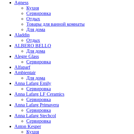
Agness
Кухня
Сервировка
Отдых
Товары для ванной комнаты
Для дома
Aladdin
Отдых
ALBERO BELLO
Для дома
Alegre Glass
Сервировка
Alfaparf
Ambientair
Для дома
Anna Lafarg Emily
Сервировка
Anna Lafarg LF Ceramics
Сервировка
Anna Lafarg Primavera
Сервировка
Anna Lafarg Stechcol
Сервировка
Anton Kesper
Кухня