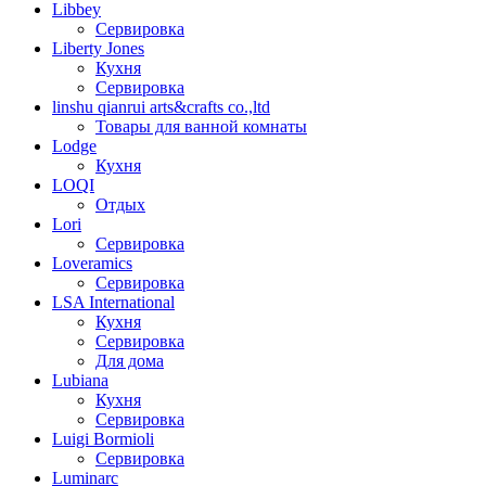
Libbey
Сервировка
Liberty Jones
Кухня
Сервировка
linshu qianrui arts&crafts co.,ltd
Товары для ванной комнаты
Lodge
Кухня
LOQI
Отдых
Lori
Сервировка
Loveramics
Сервировка
LSA International
Кухня
Сервировка
Для дома
Lubiana
Кухня
Сервировка
Luigi Bormioli
Сервировка
Luminarc