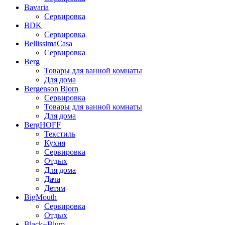
Bavaria
Сервировка
BDK
Сервировка
BellissimaCasa
Сервировка
Berg
Товары для ванной комнаты
Для дома
Bergenson Bjorn
Сервировка
Товары для ванной комнаты
Для дома
BergHOFF
Текстиль
Кухня
Сервировка
Отдых
Для дома
Дача
Детям
BigMouth
Сервировка
Отдых
Black+Blum