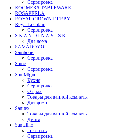
Сервировка
ROOMERS TABLEWARE
ROSAPERLA
ROYAL CROWN DERBY
Royal Leerdam
Сервировка
S K A N D I N A V I S K
Для дома
SAMADOYO
Sambonet
Сервировка
Same
Сервировка
San Miguel
Кухня
Сервировка
Отдых
Товары для ванной комнаты
Для дома
Sanitex
Товары для ванной комнаты
Детям
Santalino
Текстиль
Сервировка