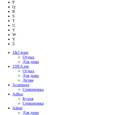
P
Q
R
S
T
U
V
W
Y
Z
1&2 team
Отдых
Для дома
1DEA.me
Отдых
Для дома
Детям
Acampora
Сервировка
Adhoc
Кухня
Сервировка
Adpal
Для дома