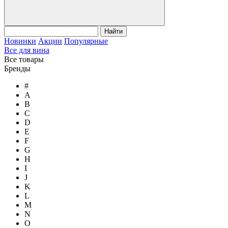
Найти
Новинки
Акции
Популярные
Все для вина
Все товары
Бренды
#
A
B
C
D
E
F
G
H
I
J
K
L
M
N
O