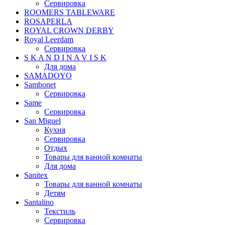
Сервировка
ROOMERS TABLEWARE
ROSAPERLA
ROYAL CROWN DERBY
Royal Leerdam
Сервировка
S K A N D I N A V I S K
Для дома
SAMADOYO
Sambonet
Сервировка
Same
Сервировка
San Miguel
Кухня
Сервировка
Отдых
Товары для ванной комнаты
Для дома
Sanitex
Товары для ванной комнаты
Детям
Santalino
Текстиль
Сервировка