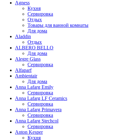
Agness
Кухня
Сервировка
Отдых
Товары для ванной комнаты
Для дома
Aladdin
Отдых
ALBERO BELLO
Для дома
Alegre Glass
Сервировка
Alfaparf
Ambientair
Для дома
Anna Lafarg Emily
Сервировка
Anna Lafarg LF Ceramics
Сервировка
Anna Lafarg Primavera
Сервировка
Anna Lafarg Stechcol
Сервировка
Anton Kesper
Кухня