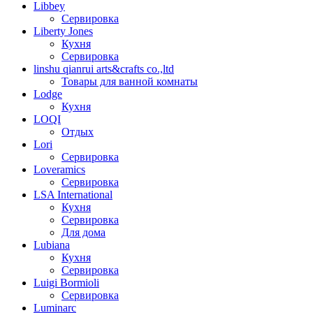
Libbey
Сервировка
Liberty Jones
Кухня
Сервировка
linshu qianrui arts&crafts co.,ltd
Товары для ванной комнаты
Lodge
Кухня
LOQI
Отдых
Lori
Сервировка
Loveramics
Сервировка
LSA International
Кухня
Сервировка
Для дома
Lubiana
Кухня
Сервировка
Luigi Bormioli
Сервировка
Luminarc