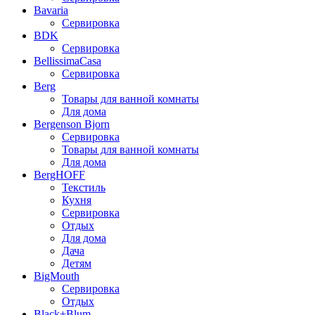
Bavaria
Сервировка
BDK
Сервировка
BellissimaCasa
Сервировка
Berg
Товары для ванной комнаты
Для дома
Bergenson Bjorn
Сервировка
Товары для ванной комнаты
Для дома
BergHOFF
Текстиль
Кухня
Сервировка
Отдых
Для дома
Дача
Детям
BigMouth
Сервировка
Отдых
Black+Blum