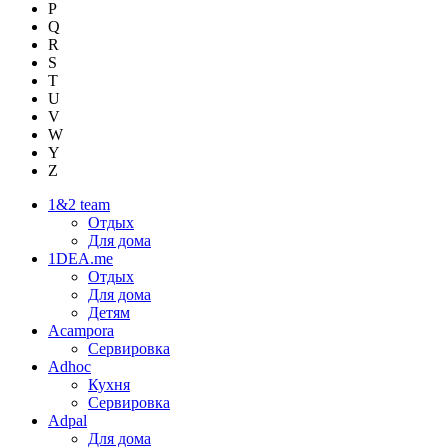
P
Q
R
S
T
U
V
W
Y
Z
1&2 team
Отдых
Для дома
1DEA.me
Отдых
Для дома
Детям
Acampora
Сервировка
Adhoc
Кухня
Сервировка
Adpal
Для дома