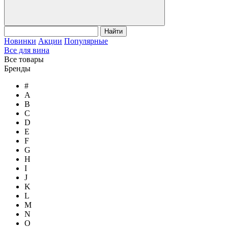
Найти
Новинки
Акции
Популярные
Все для вина
Все товары
Бренды
#
A
B
C
D
E
F
G
H
I
J
K
L
M
N
O