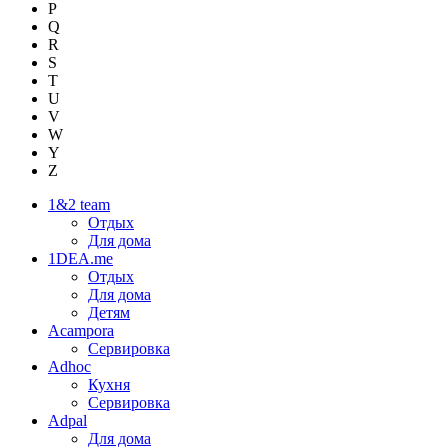
P
Q
R
S
T
U
V
W
Y
Z
1&2 team
Отдых
Для дома
1DEA.me
Отдых
Для дома
Детям
Acampora
Сервировка
Adhoc
Кухня
Сервировка
Adpal
Для дома