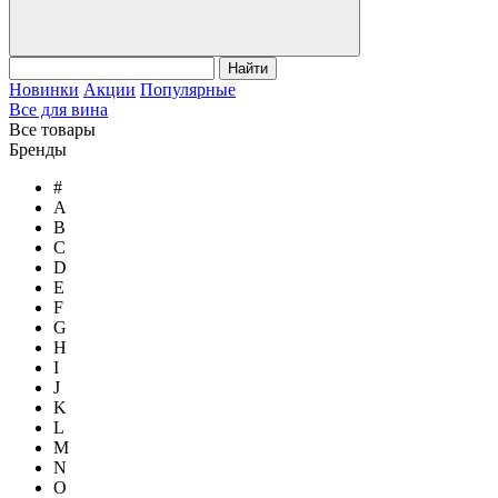
Найти
Новинки
Акции
Популярные
Все для вина
Все товары
Бренды
#
A
B
C
D
E
F
G
H
I
J
K
L
M
N
O