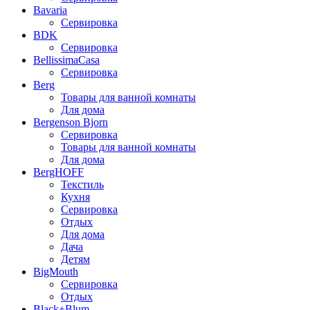
Bavaria
Сервировка
BDK
Сервировка
BellissimaCasa
Сервировка
Berg
Товары для ванной комнаты
Для дома
Bergenson Bjorn
Сервировка
Товары для ванной комнаты
Для дома
BergHOFF
Текстиль
Кухня
Сервировка
Отдых
Для дома
Дача
Детям
BigMouth
Сервировка
Отдых
Black+Blum