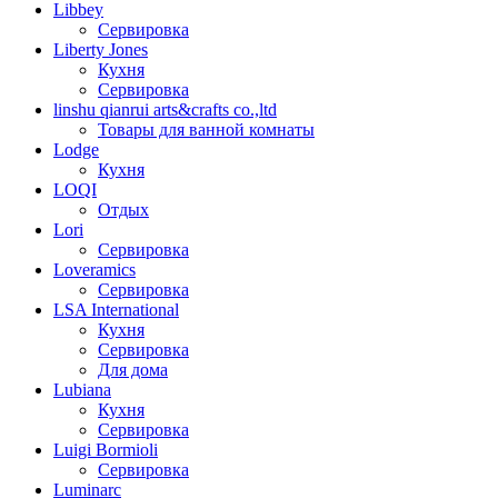
Libbey
Сервировка
Liberty Jones
Кухня
Сервировка
linshu qianrui arts&crafts co.,ltd
Товары для ванной комнаты
Lodge
Кухня
LOQI
Отдых
Lori
Сервировка
Loveramics
Сервировка
LSA International
Кухня
Сервировка
Для дома
Lubiana
Кухня
Сервировка
Luigi Bormioli
Сервировка
Luminarc