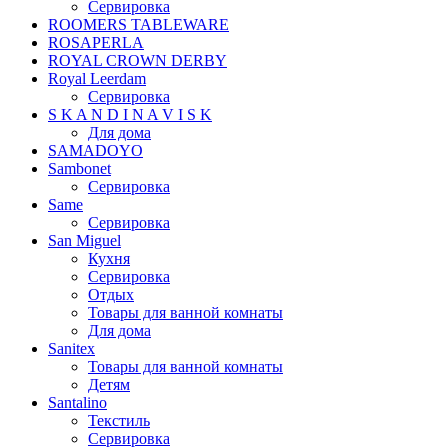
Сервировка
ROOMERS TABLEWARE
ROSAPERLA
ROYAL CROWN DERBY
Royal Leerdam
Сервировка
S K A N D I N A V I S K
Для дома
SAMADOYO
Sambonet
Сервировка
Same
Сервировка
San Miguel
Кухня
Сервировка
Отдых
Товары для ванной комнаты
Для дома
Sanitex
Товары для ванной комнаты
Детям
Santalino
Текстиль
Сервировка