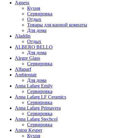
Agness
Кухня
Сервировка
Отдых
Товары для ванной комнаты
Для дома
Aladdin
Отдых
ALBERO BELLO
Для дома
Alegre Glass
Сервировка
Alfaparf
Ambientair
Для дома
Anna Lafarg Emily
Сервировка
Anna Lafarg LF Ceramics
Сервировка
Anna Lafarg Primavera
Сервировка
Anna Lafarg Stechcol
Сервировка
Anton Kesper
Кухня