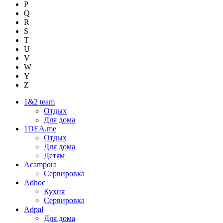
P
Q
R
S
T
U
V
W
Y
Z
1&2 team
Отдых
Для дома
1DEA.me
Отдых
Для дома
Детям
Acampora
Сервировка
Adhoc
Кухня
Сервировка
Adpal
Для дома