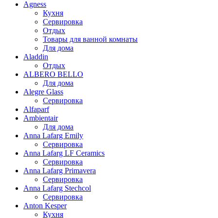
Agness
Кухня
Сервировка
Отдых
Товары для ванной комнаты
Для дома
Aladdin
Отдых
ALBERO BELLO
Для дома
Alegre Glass
Сервировка
Alfaparf
Ambientair
Для дома
Anna Lafarg Emily
Сервировка
Anna Lafarg LF Ceramics
Сервировка
Anna Lafarg Primavera
Сервировка
Anna Lafarg Stechcol
Сервировка
Anton Kesper
Кухня