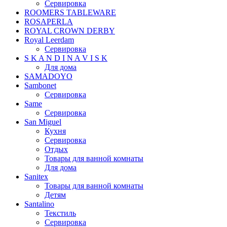
Сервировка
ROOMERS TABLEWARE
ROSAPERLA
ROYAL CROWN DERBY
Royal Leerdam
Сервировка
S K A N D I N A V I S K
Для дома
SAMADOYO
Sambonet
Сервировка
Same
Сервировка
San Miguel
Кухня
Сервировка
Отдых
Товары для ванной комнаты
Для дома
Sanitex
Товары для ванной комнаты
Детям
Santalino
Текстиль
Сервировка