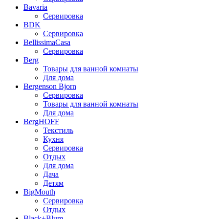
Bavaria
Сервировка
BDK
Сервировка
BellissimaCasa
Сервировка
Berg
Товары для ванной комнаты
Для дома
Bergenson Bjorn
Сервировка
Товары для ванной комнаты
Для дома
BergHOFF
Текстиль
Кухня
Сервировка
Отдых
Для дома
Дача
Детям
BigMouth
Сервировка
Отдых
Black+Blum