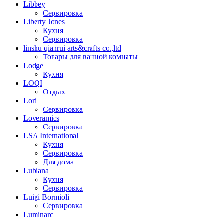
Libbey
Сервировка
Liberty Jones
Кухня
Сервировка
linshu qianrui arts&crafts co.,ltd
Товары для ванной комнаты
Lodge
Кухня
LOQI
Отдых
Lori
Сервировка
Loveramics
Сервировка
LSA International
Кухня
Сервировка
Для дома
Lubiana
Кухня
Сервировка
Luigi Bormioli
Сервировка
Luminarc