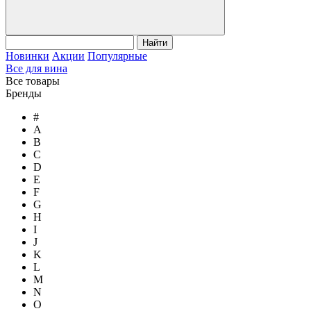
Найти
Новинки
Акции
Популярные
Все для вина
Все товары
Бренды
#
A
B
C
D
E
F
G
H
I
J
K
L
M
N
O