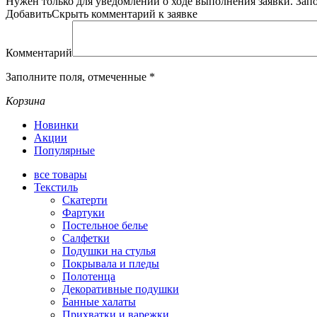
Нужен только для уведомлений о ходе выполнения заявки.
Зап
Добавить
Скрыть
комментарий к заявке
Комментарий
Заполните поля, отмеченные
*
Корзина
Новинки
Акции
Популярные
все
товары
Текстиль
Скатерти
Фартуки
Постельное белье
Салфетки
Подушки на стулья
Покрывала и пледы
Полотенца
Декоративные подушки
Банные халаты
Прихватки и варежки