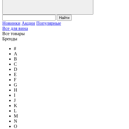
Найти
Новинки
Акции
Популярные
Все для вина
Все товары
Бренды
#
A
B
C
D
E
F
G
H
I
J
K
L
M
N
O