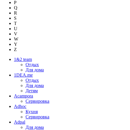
P
Q
R
S
T
U
V
W
Y
Z
1&2 team
Отдых
Для дома
1DEA.me
Отдых
Для дома
Детям
Acampora
Сервировка
Adhoc
Кухня
Сервировка
Adpal
Для дома