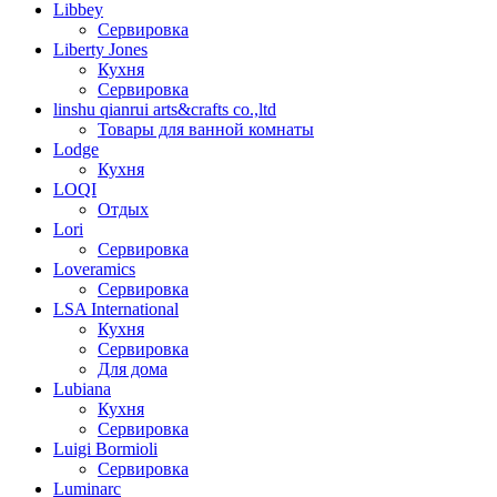
Libbey
Сервировка
Liberty Jones
Кухня
Сервировка
linshu qianrui arts&crafts co.,ltd
Товары для ванной комнаты
Lodge
Кухня
LOQI
Отдых
Lori
Сервировка
Loveramics
Сервировка
LSA International
Кухня
Сервировка
Для дома
Lubiana
Кухня
Сервировка
Luigi Bormioli
Сервировка
Luminarc