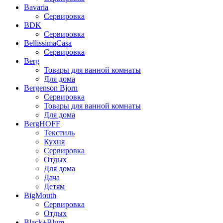
Bavaria
Сервировка
BDK
Сервировка
BellissimaCasa
Сервировка
Berg
Товары для ванной комнаты
Для дома
Bergenson Bjorn
Сервировка
Товары для ванной комнаты
Для дома
BergHOFF
Текстиль
Кухня
Сервировка
Отдых
Для дома
Дача
Детям
BigMouth
Сервировка
Отдых
Black+Blum