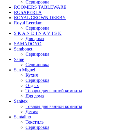
Сервировка
ROOMERS TABLEWARE
ROSAPERLA
ROYAL CROWN DERBY
Royal Leerdam
Сервировка
S K A N D I N A V I S K
Для дома
SAMADOYO
Sambonet
Сервировка
Same
Сервировка
San Miguel
Кухня
Сервировка
Отдых
Товары для ванной комнаты
Для дома
Sanitex
Товары для ванной комнаты
Детям
Santalino
Текстиль
Сервировка