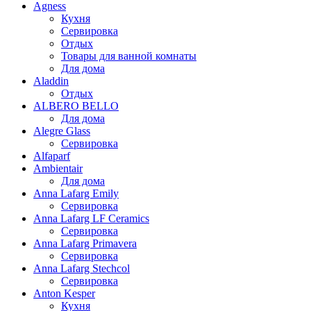
Agness
Кухня
Сервировка
Отдых
Товары для ванной комнаты
Для дома
Aladdin
Отдых
ALBERO BELLO
Для дома
Alegre Glass
Сервировка
Alfaparf
Ambientair
Для дома
Anna Lafarg Emily
Сервировка
Anna Lafarg LF Ceramics
Сервировка
Anna Lafarg Primavera
Сервировка
Anna Lafarg Stechcol
Сервировка
Anton Kesper
Кухня