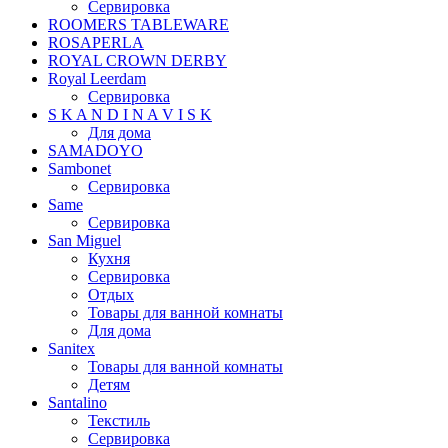
Сервировка
ROOMERS TABLEWARE
ROSAPERLA
ROYAL CROWN DERBY
Royal Leerdam
Сервировка
S K A N D I N A V I S K
Для дома
SAMADOYO
Sambonet
Сервировка
Same
Сервировка
San Miguel
Кухня
Сервировка
Отдых
Товары для ванной комнаты
Для дома
Sanitex
Товары для ванной комнаты
Детям
Santalino
Текстиль
Сервировка