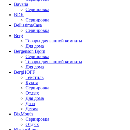
Bavaria
Сервировка
BDK
Сервировка
BellissimaCasa
Сервировка
Berg
Товары для ванной комнаты
Для дома
Bergenson Bjorn
Сервировка
Товары для ванной комнаты
Для дома
BergHOFF
Текстиль
Кухня
Сервировка
Отдых
Для дома
Дача
Детям
BigMouth
Сервировка
Отдых
Black+Blum