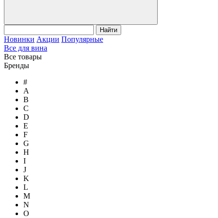
Найти
Новинки
Акции
Популярные
Все для вина
Все товары
Бренды
#
A
B
C
D
E
F
G
H
I
J
K
L
M
N
O