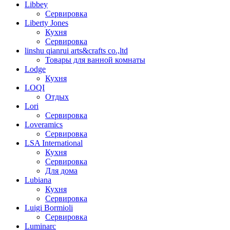
Libbey
Сервировка
Liberty Jones
Кухня
Сервировка
linshu qianrui arts&crafts co.,ltd
Товары для ванной комнаты
Lodge
Кухня
LOQI
Отдых
Lori
Сервировка
Loveramics
Сервировка
LSA International
Кухня
Сервировка
Для дома
Lubiana
Кухня
Сервировка
Luigi Bormioli
Сервировка
Luminarc