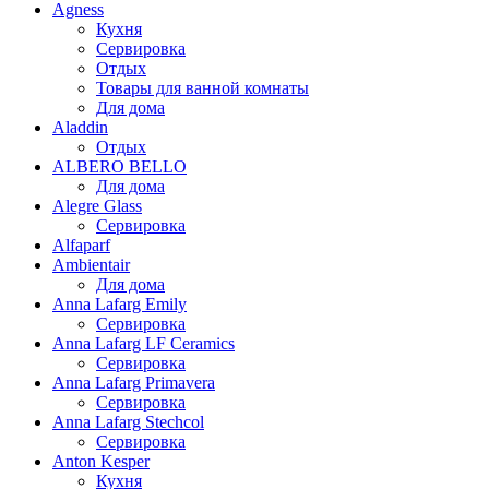
Agness
Кухня
Сервировка
Отдых
Товары для ванной комнаты
Для дома
Aladdin
Отдых
ALBERO BELLO
Для дома
Alegre Glass
Сервировка
Alfaparf
Ambientair
Для дома
Anna Lafarg Emily
Сервировка
Anna Lafarg LF Ceramics
Сервировка
Anna Lafarg Primavera
Сервировка
Anna Lafarg Stechcol
Сервировка
Anton Kesper
Кухня