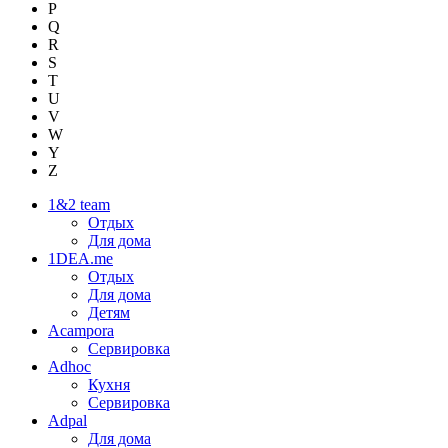
P
Q
R
S
T
U
V
W
Y
Z
1&2 team
Отдых
Для дома
1DEA.me
Отдых
Для дома
Детям
Acampora
Сервировка
Adhoc
Кухня
Сервировка
Adpal
Для дома