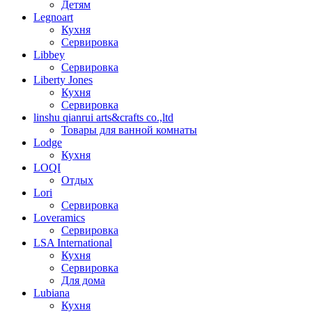
Детям
Legnoart
Кухня
Сервировка
Libbey
Сервировка
Liberty Jones
Кухня
Сервировка
linshu qianrui arts&crafts co.,ltd
Товары для ванной комнаты
Lodge
Кухня
LOQI
Отдых
Lori
Сервировка
Loveramics
Сервировка
LSA International
Кухня
Сервировка
Для дома
Lubiana
Кухня