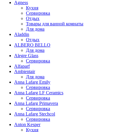
Agness
Кухня
Сервировка
Отдых
Товары для ванной комнаты
Для дома
Aladdin
Отдых
ALBERO BELLO
Для дома
Alegre Glass
Сервировка
Alfaparf
Ambientair
Для дома
Anna Lafarg Emily
Сервировка
Anna Lafarg LF Ceramics
Сервировка
Anna Lafarg Primavera
Сервировка
Anna Lafarg Stechcol
Сервировка
Anton Kesper
Кухня