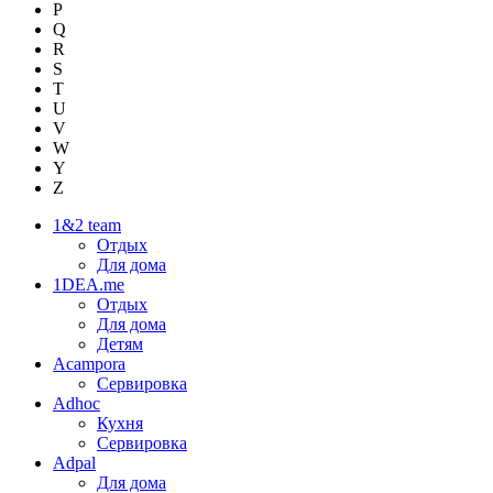
P
Q
R
S
T
U
V
W
Y
Z
1&2 team
Отдых
Для дома
1DEA.me
Отдых
Для дома
Детям
Acampora
Сервировка
Adhoc
Кухня
Сервировка
Adpal
Для дома