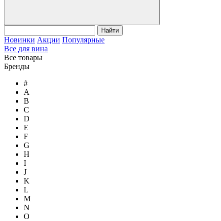
Найти
Новинки
Акции
Популярные
Все для вина
Все товары
Бренды
#
A
B
C
D
E
F
G
H
I
J
K
L
M
N
O