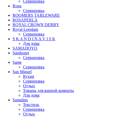
Сервировка
Rona
Сервировка
ROOMERS TABLEWARE
ROSAPERLA
ROYAL CROWN DERBY
Royal Leerdam
Сервировка
S K A N D I N A V I S K
Для дома
SAMADOYO
Sambonet
Сервировка
Same
Сервировка
San Miguel
Кухня
Сервировка
Отдых
Товары для ванной комнаты
Для дома
Santalino
Текстиль
Сервировка
Отдых