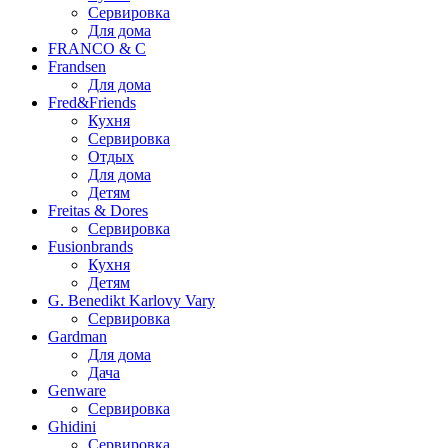
Сервировка
Для дома
FRANCO & C
Frandsen
Для дома
Fred&Friends
Кухня
Сервировка
Отдых
Для дома
Детям
Freitas & Dores
Сервировка
Fusionbrands
Кухня
Детям
G. Benedikt Karlovy Vary
Сервировка
Gardman
Для дома
Дача
Genware
Сервировка
Ghidini
Сервировка