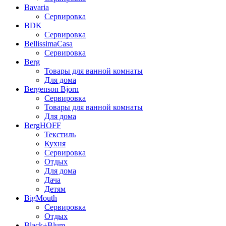
Bavaria
Сервировка
BDK
Сервировка
BellissimaCasa
Сервировка
Berg
Товары для ванной комнаты
Для дома
Bergenson Bjorn
Сервировка
Товары для ванной комнаты
Для дома
BergHOFF
Текстиль
Кухня
Сервировка
Отдых
Для дома
Дача
Детям
BigMouth
Сервировка
Отдых
Black+Blum