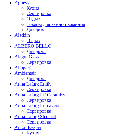
Agness
Кухня
Сервировка
Отдых
Товары для ванной комнаты
Для дома
Aladdin
Отдых
ALBERO BELLO
Для дома
Alegre Glass
Сервировка
Alfaparf
Ambientair
Для дома
Anna Lafarg Emily
Сервировка
Anna Lafarg LF Ceramics
Сервировка
Anna Lafarg Primavera
Сервировка
Anna Lafarg Stechcol
Сервировка
Anton Kesper
Кухня