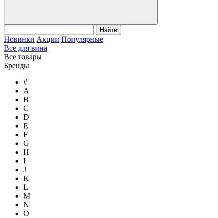
Найти
Новинки
Акции
Популярные
Все для вина
Все товары
Бренды
#
A
B
C
D
E
F
G
H
I
J
K
L
M
N
O