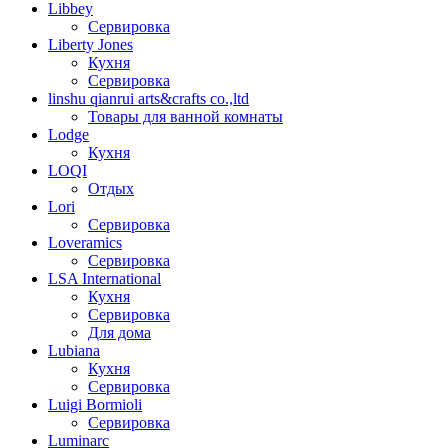
Libbey
Сервировка
Liberty Jones
Кухня
Сервировка
linshu qianrui arts&crafts co.,ltd
Товары для ванной комнаты
Lodge
Кухня
LOQI
Отдых
Lori
Сервировка
Loveramics
Сервировка
LSA International
Кухня
Сервировка
Для дома
Lubiana
Кухня
Сервировка
Luigi Bormioli
Сервировка
Luminarc