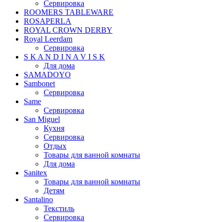
Сервировка
ROOMERS TABLEWARE
ROSAPERLA
ROYAL CROWN DERBY
Royal Leerdam
Сервировка
S K A N D I N A V I S K
Для дома
SAMADOYO
Sambonet
Сервировка
Same
Сервировка
San Miguel
Кухня
Сервировка
Отдых
Товары для ванной комнаты
Для дома
Sanitex
Товары для ванной комнаты
Детям
Santalino
Текстиль
Сервировка