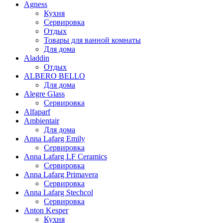
Agness
Кухня
Сервировка
Отдых
Товары для ванной комнаты
Для дома
Aladdin
Отдых
ALBERO BELLO
Для дома
Alegre Glass
Сервировка
Alfaparf
Ambientair
Для дома
Anna Lafarg Emily
Сервировка
Anna Lafarg LF Ceramics
Сервировка
Anna Lafarg Primavera
Сервировка
Anna Lafarg Stechcol
Сервировка
Anton Kesper
Кухня