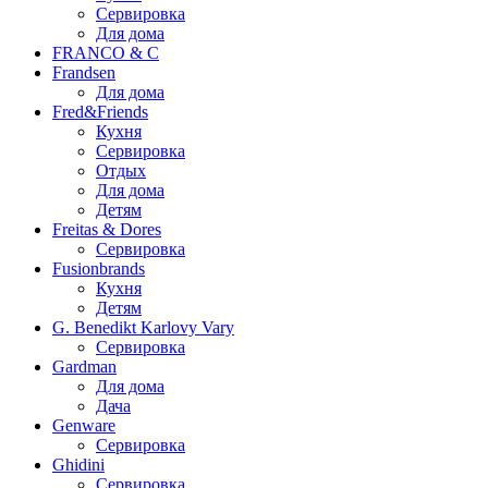
Сервировка
Для дома
FRANCO & C
Frandsen
Для дома
Fred&Friends
Кухня
Сервировка
Отдых
Для дома
Детям
Freitas & Dores
Сервировка
Fusionbrands
Кухня
Детям
G. Benedikt Karlovy Vary
Сервировка
Gardman
Для дома
Дача
Genware
Сервировка
Ghidini
Сервировка