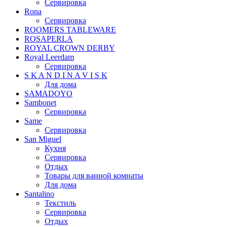
Сервировка
Rona
Сервировка
ROOMERS TABLEWARE
ROSAPERLA
ROYAL CROWN DERBY
Royal Leerdam
Сервировка
S K A N D I N A V I S K
Для дома
SAMADOYO
Sambonet
Сервировка
Same
Сервировка
San Miguel
Кухня
Сервировка
Отдых
Товары для ванной комнаты
Для дома
Santalino
Текстиль
Сервировка
Отдых