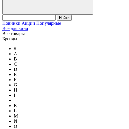
Найти
Новинки
Акции
Популярные
Все для вина
Все товары
Бренды
#
A
B
C
D
E
F
G
H
I
J
K
L
M
N
O