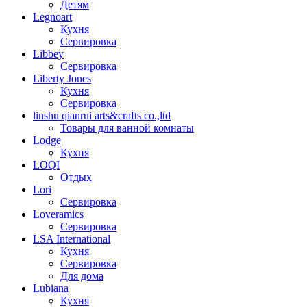
Детям
Legnoart
Кухня
Сервировка
Libbey
Сервировка
Liberty Jones
Кухня
Сервировка
linshu qianrui arts&crafts co.,ltd
Товары для ванной комнаты
Lodge
Кухня
LOQI
Отдых
Lori
Сервировка
Loveramics
Сервировка
LSA International
Кухня
Сервировка
Для дома
Lubiana
Кухня