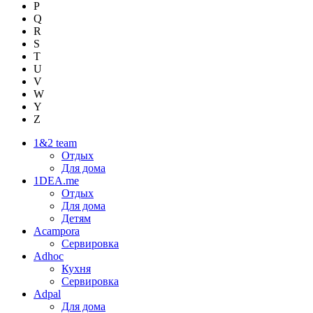
P
Q
R
S
T
U
V
W
Y
Z
1&2 team
Отдых
Для дома
1DEA.me
Отдых
Для дома
Детям
Acampora
Сервировка
Adhoc
Кухня
Сервировка
Adpal
Для дома