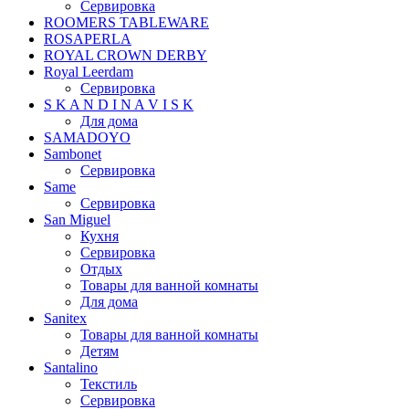
Сервировка
ROOMERS TABLEWARE
ROSAPERLA
ROYAL CROWN DERBY
Royal Leerdam
Сервировка
S K A N D I N A V I S K
Для дома
SAMADOYO
Sambonet
Сервировка
Same
Сервировка
San Miguel
Кухня
Сервировка
Отдых
Товары для ванной комнаты
Для дома
Sanitex
Товары для ванной комнаты
Детям
Santalino
Текстиль
Сервировка