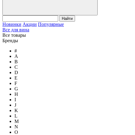
Найти
Новинки
Акции
Популярные
Все для вина
Все товары
Бренды
#
A
B
C
D
E
F
G
H
I
J
K
L
M
N
O