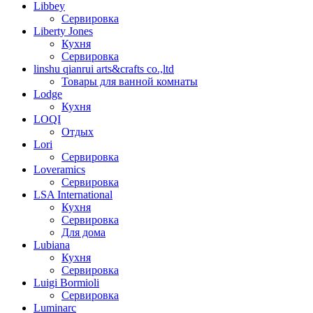
Libbey
Сервировка
Liberty Jones
Кухня
Сервировка
linshu qianrui arts&crafts co.,ltd
Товары для ванной комнаты
Lodge
Кухня
LOQI
Отдых
Lori
Сервировка
Loveramics
Сервировка
LSA International
Кухня
Сервировка
Для дома
Lubiana
Кухня
Сервировка
Luigi Bormioli
Сервировка
Luminarc