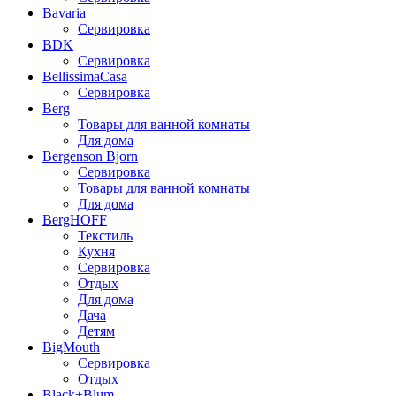
Bavaria
Сервировка
BDK
Сервировка
BellissimaCasa
Сервировка
Berg
Товары для ванной комнаты
Для дома
Bergenson Bjorn
Сервировка
Товары для ванной комнаты
Для дома
BergHOFF
Текстиль
Кухня
Сервировка
Отдых
Для дома
Дача
Детям
BigMouth
Сервировка
Отдых
Black+Blum