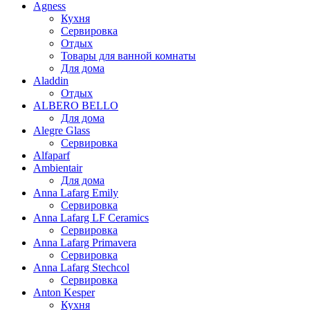
Agness
Кухня
Сервировка
Отдых
Товары для ванной комнаты
Для дома
Aladdin
Отдых
ALBERO BELLO
Для дома
Alegre Glass
Сервировка
Alfaparf
Ambientair
Для дома
Anna Lafarg Emily
Сервировка
Anna Lafarg LF Ceramics
Сервировка
Anna Lafarg Primavera
Сервировка
Anna Lafarg Stechcol
Сервировка
Anton Kesper
Кухня