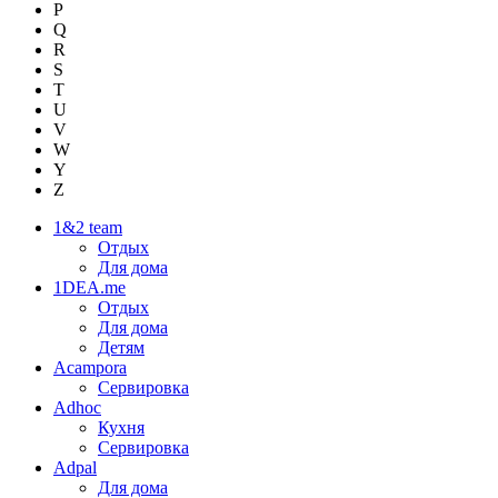
P
Q
R
S
T
U
V
W
Y
Z
1&2 team
Отдых
Для дома
1DEA.me
Отдых
Для дома
Детям
Acampora
Сервировка
Adhoc
Кухня
Сервировка
Adpal
Для дома