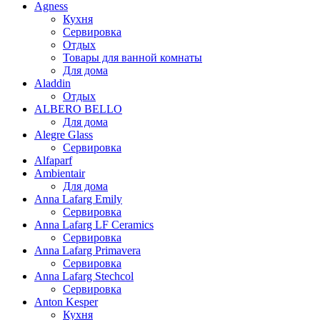
Agness
Кухня
Сервировка
Отдых
Товары для ванной комнаты
Для дома
Aladdin
Отдых
ALBERO BELLO
Для дома
Alegre Glass
Сервировка
Alfaparf
Ambientair
Для дома
Anna Lafarg Emily
Сервировка
Anna Lafarg LF Ceramics
Сервировка
Anna Lafarg Primavera
Сервировка
Anna Lafarg Stechcol
Сервировка
Anton Kesper
Кухня