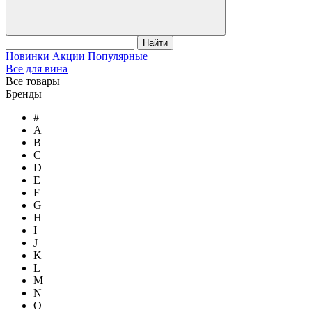
Найти
Новинки
Акции
Популярные
Все для вина
Все товары
Бренды
#
A
B
C
D
E
F
G
H
I
J
K
L
M
N
O