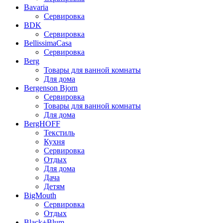
Bavaria
Сервировка
BDK
Сервировка
BellissimaCasa
Сервировка
Berg
Товары для ванной комнаты
Для дома
Bergenson Bjorn
Сервировка
Товары для ванной комнаты
Для дома
BergHOFF
Текстиль
Кухня
Сервировка
Отдых
Для дома
Дача
Детям
BigMouth
Сервировка
Отдых
Black+Blum