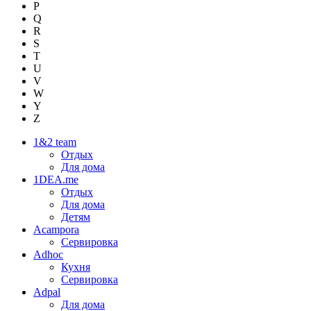
P
Q
R
S
T
U
V
W
Y
Z
1&2 team
Отдых
Для дома
1DEA.me
Отдых
Для дома
Детям
Acampora
Сервировка
Adhoc
Кухня
Сервировка
Adpal
Для дома