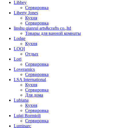
Libbey
Сервировка
Liberty Jones
Кухня
Сервировка
linshu qianrui arts&crafts co.,ltd
Товары для ванной комнаты
Lodge
Кухня
LOQI
Отдых
Lori
Сервировка
Loveramics
Сервировка
LSA International
Кухня
Сервировка
Для дома
Lubiana
Кухня
Сервировка
Luigi Bormioli
Сервировка
Luminarc