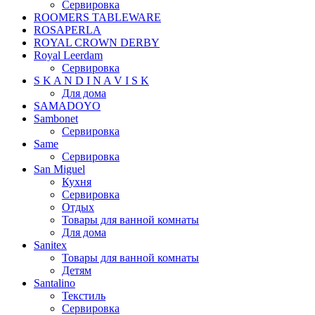
Сервировка
ROOMERS TABLEWARE
ROSAPERLA
ROYAL CROWN DERBY
Royal Leerdam
Сервировка
S K A N D I N A V I S K
Для дома
SAMADOYO
Sambonet
Сервировка
Same
Сервировка
San Miguel
Кухня
Сервировка
Отдых
Товары для ванной комнаты
Для дома
Sanitex
Товары для ванной комнаты
Детям
Santalino
Текстиль
Сервировка