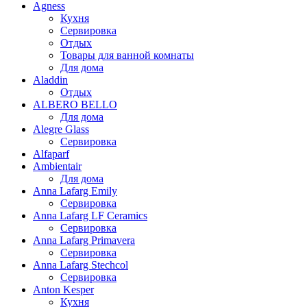
Agness
Кухня
Сервировка
Отдых
Товары для ванной комнаты
Для дома
Aladdin
Отдых
ALBERO BELLO
Для дома
Alegre Glass
Сервировка
Alfaparf
Ambientair
Для дома
Anna Lafarg Emily
Сервировка
Anna Lafarg LF Ceramics
Сервировка
Anna Lafarg Primavera
Сервировка
Anna Lafarg Stechcol
Сервировка
Anton Kesper
Кухня