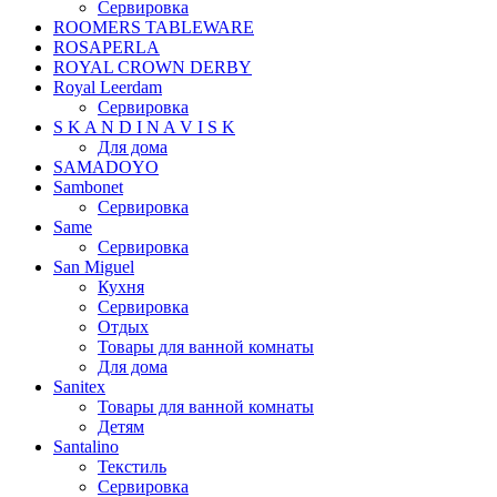
Сервировка
ROOMERS TABLEWARE
ROSAPERLA
ROYAL CROWN DERBY
Royal Leerdam
Сервировка
S K A N D I N A V I S K
Для дома
SAMADOYO
Sambonet
Сервировка
Same
Сервировка
San Miguel
Кухня
Сервировка
Отдых
Товары для ванной комнаты
Для дома
Sanitex
Товары для ванной комнаты
Детям
Santalino
Текстиль
Сервировка