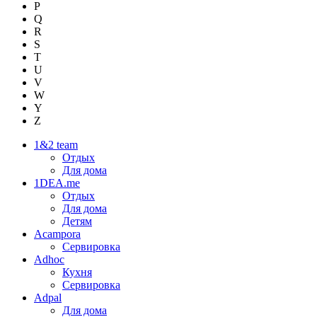
P
Q
R
S
T
U
V
W
Y
Z
1&2 team
Отдых
Для дома
1DEA.me
Отдых
Для дома
Детям
Acampora
Сервировка
Adhoc
Кухня
Сервировка
Adpal
Для дома