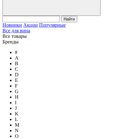
Найти
Новинки
Акции
Популярные
Все для вина
Все товары
Бренды
#
A
B
C
D
E
F
G
H
I
J
K
L
M
N
O