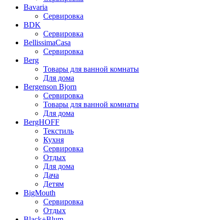
Bavaria
Сервировка
BDK
Сервировка
BellissimaCasa
Сервировка
Berg
Товары для ванной комнаты
Для дома
Bergenson Bjorn
Сервировка
Товары для ванной комнаты
Для дома
BergHOFF
Текстиль
Кухня
Сервировка
Отдых
Для дома
Дача
Детям
BigMouth
Сервировка
Отдых
Black+Blum