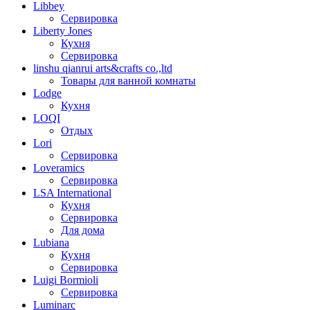
Libbey
Сервировка
Liberty Jones
Кухня
Сервировка
linshu qianrui arts&crafts co.,ltd
Товары для ванной комнаты
Lodge
Кухня
LOQI
Отдых
Lori
Сервировка
Loveramics
Сервировка
LSA International
Кухня
Сервировка
Для дома
Lubiana
Кухня
Сервировка
Luigi Bormioli
Сервировка
Luminarc