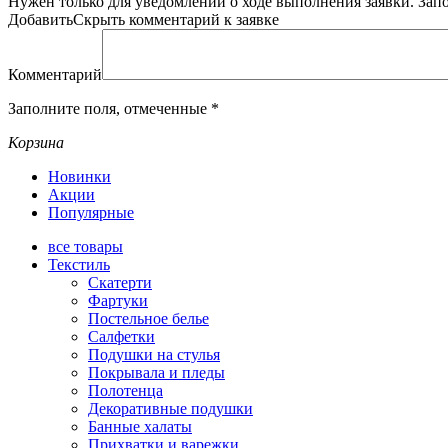
Нужен только для уведомлений о ходе выполнения заявки.
Зап
Добавить
Скрыть
комментарий к заявке
Комментарий
Заполните поля, отмеченные
*
Корзина
Новинки
Акции
Популярные
все
товары
Текстиль
Скатерти
Фартуки
Постельное белье
Салфетки
Подушки на стулья
Покрывала и пледы
Полотенца
Декоративные подушки
Банные халаты
Прихватки и варежки