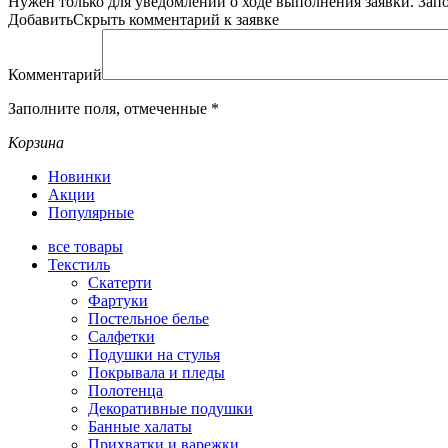
Нужен только для уведомлений о ходе выполнения заявки.
Зап
Добавить
Скрыть
комментарий к заявке
Комментарий
Заполните поля, отмеченные
*
Корзина
Новинки
Акции
Популярные
все
товары
Текстиль
Скатерти
Фартуки
Постельное белье
Салфетки
Подушки на стулья
Покрывала и пледы
Полотенца
Декоративные подушки
Банные халаты
Прихватки и варежки