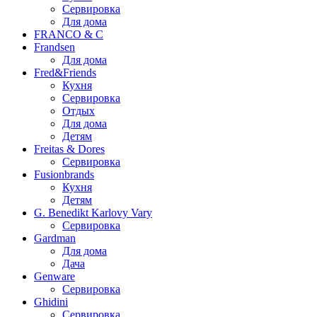
Сервировка
Для дома
FRANCO & C
Frandsen
Для дома
Fred&Friends
Кухня
Сервировка
Отдых
Для дома
Детям
Freitas & Dores
Сервировка
Fusionbrands
Кухня
Детям
G. Benedikt Karlovy Vary
Сервировка
Gardman
Для дома
Дача
Genware
Сервировка
Ghidini
Сервировка