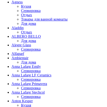
Agness
Кухня
Сервировка
Отдых
Товары для ванной комнаты
Для дома
Aladdin
Отдых
ALBERO BELLO
Для дома
Alegre Glass
Сервировка
Alfaparf
Ambientair
Для дома
Anna Lafarg Emily
Сервировка
Anna Lafarg LF Ceramics
Сервировка
Anna Lafarg Primavera
Сервировка
Anna Lafarg Stechcol
Сервировка
Anton Kesper
Кухня