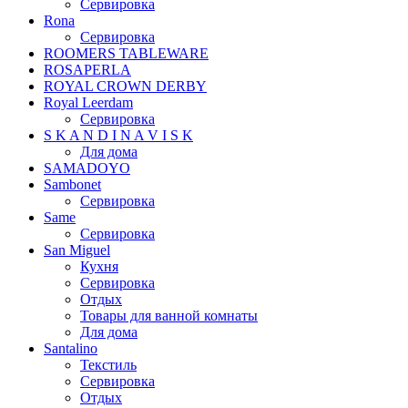
Сервировка
Rona
Сервировка
ROOMERS TABLEWARE
ROSAPERLA
ROYAL CROWN DERBY
Royal Leerdam
Сервировка
S K A N D I N A V I S K
Для дома
SAMADOYO
Sambonet
Сервировка
Same
Сервировка
San Miguel
Кухня
Сервировка
Отдых
Товары для ванной комнаты
Для дома
Santalino
Текстиль
Сервировка
Отдых