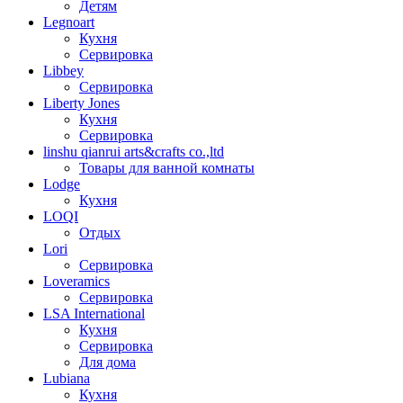
Детям
Legnoart
Кухня
Сервировка
Libbey
Сервировка
Liberty Jones
Кухня
Сервировка
linshu qianrui arts&crafts co.,ltd
Товары для ванной комнаты
Lodge
Кухня
LOQI
Отдых
Lori
Сервировка
Loveramics
Сервировка
LSA International
Кухня
Сервировка
Для дома
Lubiana
Кухня