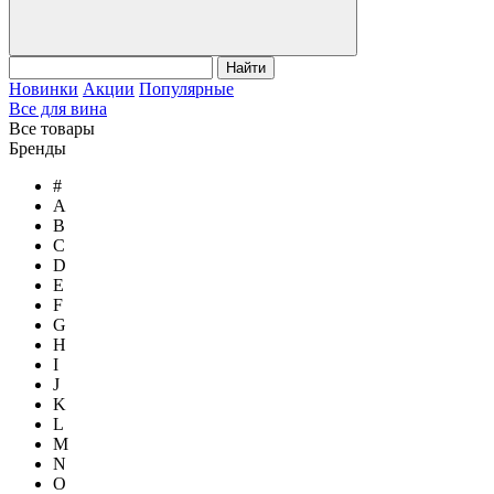
Найти
Новинки
Акции
Популярные
Все для вина
Все товары
Бренды
#
A
B
C
D
E
F
G
H
I
J
K
L
M
N
O