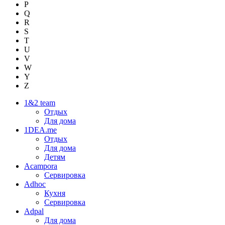
P
Q
R
S
T
U
V
W
Y
Z
1&2 team
Отдых
Для дома
1DEA.me
Отдых
Для дома
Детям
Acampora
Сервировка
Adhoc
Кухня
Сервировка
Adpal
Для дома