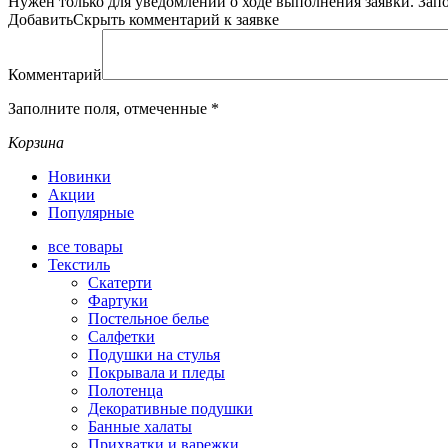
Нужен только для уведомлений о ходе выполнения заявки.
Зап
Добавить
Скрыть
комментарий к заявке
Комментарий
Заполните поля, отмеченные
*
Корзина
Новинки
Акции
Популярные
все
товары
Текстиль
Скатерти
Фартуки
Постельное белье
Салфетки
Подушки на стулья
Покрывала и пледы
Полотенца
Декоративные подушки
Банные халаты
Прихватки и варежки