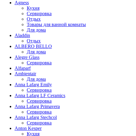
Agness
Кухня
Сервировка
Отдых
Товары для ванной комнаты
Для дома
Aladdin
Отдых
ALBERO BELLO
Для дома
Alegre Glass
Сервировка
Alfaparf
Ambientair
Для дома
Anna Lafarg Emily
Сервировка
Anna Lafarg LF Ceramics
Сервировка
Anna Lafarg Primavera
Сервировка
Anna Lafarg Stechcol
Сервировка
Anton Kesper
Кухня