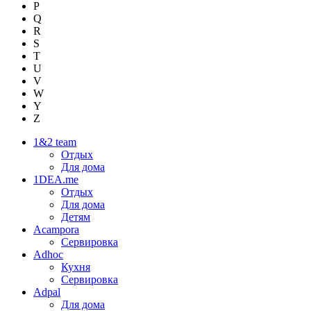
P
Q
R
S
T
U
V
W
Y
Z
1&2 team
Отдых
Для дома
1DEA.me
Отдых
Для дома
Детям
Acampora
Сервировка
Adhoc
Кухня
Сервировка
Adpal
Для дома