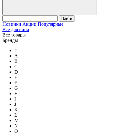
Найти
Новинки
Акции
Популярные
Все для вина
Все товары
Бренды
#
A
B
C
D
E
F
G
H
I
J
K
L
M
N
O