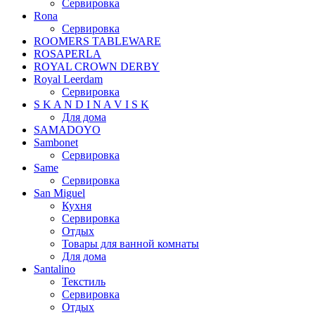
Сервировка
Rona
Сервировка
ROOMERS TABLEWARE
ROSAPERLA
ROYAL CROWN DERBY
Royal Leerdam
Сервировка
S K A N D I N A V I S K
Для дома
SAMADOYO
Sambonet
Сервировка
Same
Сервировка
San Miguel
Кухня
Сервировка
Отдых
Товары для ванной комнаты
Для дома
Santalino
Текстиль
Сервировка
Отдых