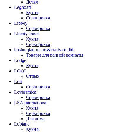
Детям
Legnoart
Кухня
Сервировка
Libbey
Сервировка
Liberty Jones
Кухня
Сервировка
linshu qianrui arts&crafts co.,ltd
Товары для ванной комнаты
Lodge
Кухня
LOQI
Отдых
Lori
Сервировка
Loveramics
Сервировка
LSA International
Кухня
Сервировка
Для дома
Lubiana
Кухня