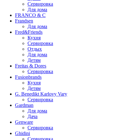
Сервировка
Для дома
FRANCO & C
Frandsen
Для дома
Fred&Friends
Кухня
Сервировка
Отдых
Для дома
Детям
Freitas & Dores
Сервировка
Fusionbrands
Кухня
Детям
G. Benedikt Karlovy Vary
Сервировка
Gardman
Для дома
Дача
Genware
Сервировка
Ghidini
Сервировка