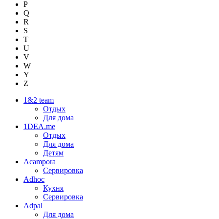
P
Q
R
S
T
U
V
W
Y
Z
1&2 team
Отдых
Для дома
1DEA.me
Отдых
Для дома
Детям
Acampora
Сервировка
Adhoc
Кухня
Сервировка
Adpal
Для дома