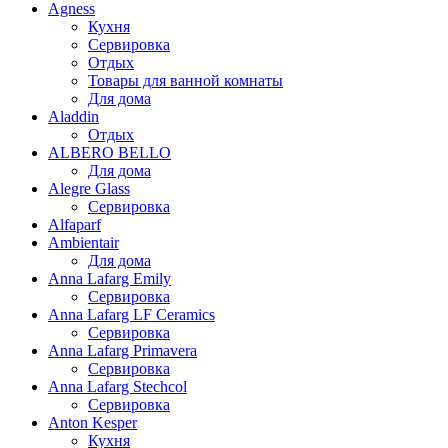
Agness
Кухня
Сервировка
Отдых
Товары для ванной комнаты
Для дома
Aladdin
Отдых
ALBERO BELLO
Для дома
Alegre Glass
Сервировка
Alfaparf
Ambientair
Для дома
Anna Lafarg Emily
Сервировка
Anna Lafarg LF Ceramics
Сервировка
Anna Lafarg Primavera
Сервировка
Anna Lafarg Stechcol
Сервировка
Anton Kesper
Кухня