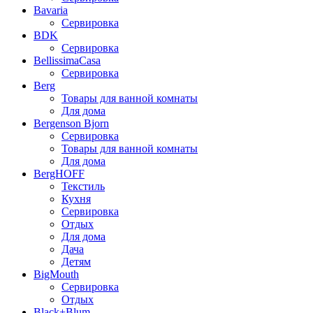
Bavaria
Сервировка
BDK
Сервировка
BellissimaCasa
Сервировка
Berg
Товары для ванной комнаты
Для дома
Bergenson Bjorn
Сервировка
Товары для ванной комнаты
Для дома
BergHOFF
Текстиль
Кухня
Сервировка
Отдых
Для дома
Дача
Детям
BigMouth
Сервировка
Отдых
Black+Blum