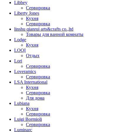
Libbey
Сервировка
Liberty Jones
Кухня
Сервировка
linshu qianrui arts&crafts co.,ltd
Товары для ванной комнаты
Lodge
Кухня
LOQI
Отдых
Lori
Сервировка
Loveramics
Сервировка
LSA International
Кухня
Сервировка
Для дома
Lubiana
Кухня
Сервировка
Luigi Bormioli
Сервировка
Luminarc