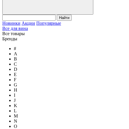
Найти
Новинки
Акции
Популярные
Все для вина
Все товары
Бренды
#
A
B
C
D
E
F
G
H
I
J
K
L
M
N
O