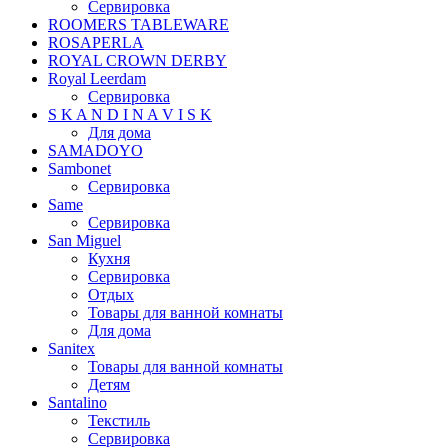
Сервировка
ROOMERS TABLEWARE
ROSAPERLA
ROYAL CROWN DERBY
Royal Leerdam
Сервировка
S K A N D I N A V I S K
Для дома
SAMADOYO
Sambonet
Сервировка
Same
Сервировка
San Miguel
Кухня
Сервировка
Отдых
Товары для ванной комнаты
Для дома
Sanitex
Товары для ванной комнаты
Детям
Santalino
Текстиль
Сервировка