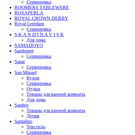
Сервировка
ROOMERS TABLEWARE
ROSAPERLA
ROYAL CROWN DERBY
Royal Leerdam
Сервировка
S K A N D I N A V I S K
Для дома
SAMADOYO
Sambonet
Сервировка
Same
Сервировка
San Miguel
Кухня
Сервировка
Отдых
Товары для ванной комнаты
Для дома
Sanitex
Товары для ванной комнаты
Детям
Santalino
Текстиль
Сервировка