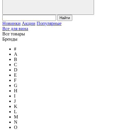
Найти
Новинки
Акции
Популярные
Все для вина
Все товары
Бренды
#
A
B
C
D
E
F
G
H
I
J
K
L
M
N
O