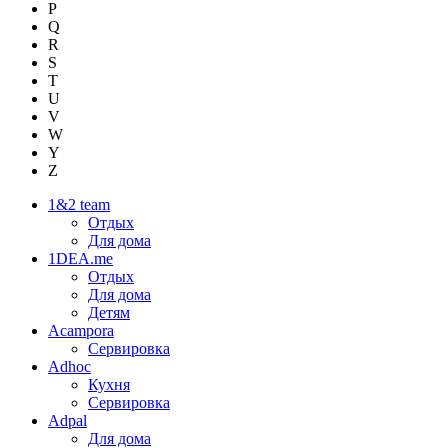
P
Q
R
S
T
U
V
W
Y
Z
1&2 team
Отдых
Для дома
1DEA.me
Отдых
Для дома
Детям
Acampora
Сервировка
Adhoc
Кухня
Сервировка
Adpal
Для дома