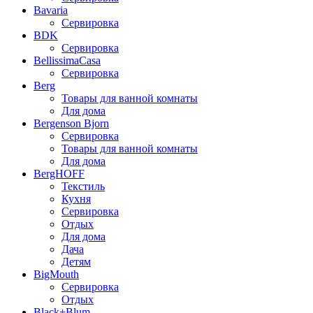
Bavaria
Сервировка
BDK
Сервировка
BellissimaCasa
Сервировка
Berg
Товары для ванной комнаты
Для дома
Bergenson Bjorn
Сервировка
Товары для ванной комнаты
Для дома
BergHOFF
Текстиль
Кухня
Сервировка
Отдых
Для дома
Дача
Детям
BigMouth
Сервировка
Отдых
Black+Blum