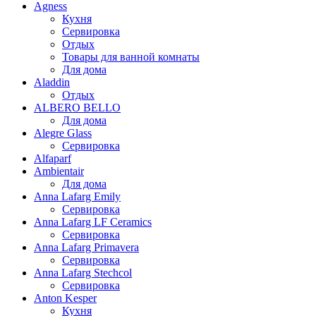
Agness
Кухня
Сервировка
Отдых
Товары для ванной комнаты
Для дома
Aladdin
Отдых
ALBERO BELLO
Для дома
Alegre Glass
Сервировка
Alfaparf
Ambientair
Для дома
Anna Lafarg Emily
Сервировка
Anna Lafarg LF Ceramics
Сервировка
Anna Lafarg Primavera
Сервировка
Anna Lafarg Stechcol
Сервировка
Anton Kesper
Кухня