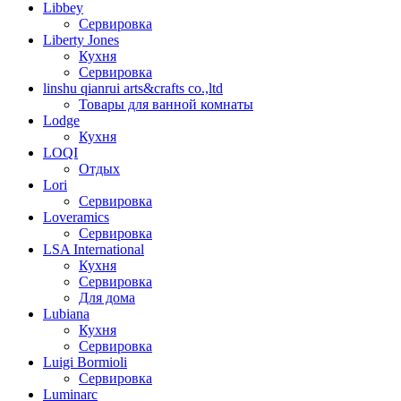
Libbey
Сервировка
Liberty Jones
Кухня
Сервировка
linshu qianrui arts&crafts co.,ltd
Товары для ванной комнаты
Lodge
Кухня
LOQI
Отдых
Lori
Сервировка
Loveramics
Сервировка
LSA International
Кухня
Сервировка
Для дома
Lubiana
Кухня
Сервировка
Luigi Bormioli
Сервировка
Luminarc